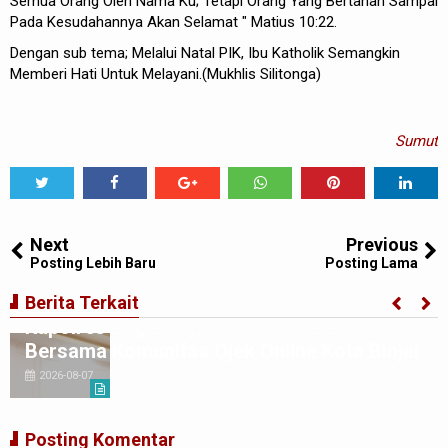
Semua Orang Oleh Nama Ku; Tetapi Orang Yang Bertahan Sampai
Pada Kesudahannya Akan Selamat " Matius 10:22.
Dengan sub tema; Melalui Natal PIK, Ibu Katholik Semangkin
Memberi Hati Untuk Melayani.(Mukhlis Silitonga)
Sumut
Tweet
Share
Share
Share
Share
Share
0
Next
Previous
Posting Lebih Baru
Posting Lama
Berita Terkait
Kapolres Binjai Rajut Kebersamaan
Bersama Komunitas Ojek Online Kota Binjai
2026-08-07
Posting Komentar