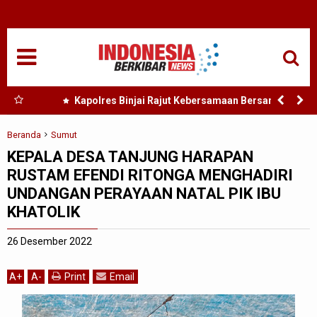
HOME
NASIONAL
SUMUT
 Nias
Kapolres Binjai Rajut Kebersamaan Bersama
Komunitas Ojek Online Kota Binjai
MEDAN
Beranda
Sumut
KEPALA DESA TANJUNG HARAPAN
TANJUNGBALAI
RUSTAM EFENDI RITONGA MENGHADIRI
UNDANGAN PERAYAAN NATAL PIK IBU
ACEH
KHATOLIK
EDUKASI
26 Desember 2022
ADVETORIAL
A
+
A
-
Print
Email
REDAKSI