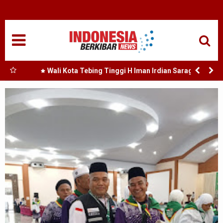
HOME
NASIONAL
SUMUT
Bukan
Wali Kota Tebing Tinggi H Iman Irdian Saragih :
Dorong Optimalisasi SP3 Catin
MEDAN
TANJUNGBALAI
ACEH
EDUKASI
ADVETORIAL
REDAKSI