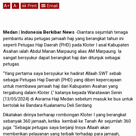
A
+
A
-
Print
Email
Medan | Indonesia Berkibar News
-Diantara sejumlah tenaga
pembantu atau petugas jamaah haji yang berangkat tahun ini
seperti Petugas Haji Daerah (PHD) pada Kloter I asal Kabupaten
Asahan ialah Abdul Manan Marpaung alias AM Marpaung. Ia
sangat bersyukur dapat berangkat haji dan ditunjuk sebagai
petugas.
"Yang pertama saya bersyukur ke hadirat Allaah SWT sebab
sebagai Petugas Haji Daerah (PHD) yang diberi kepercayaan
untuk membawa jamaah haji dari Kabupaten Asahan yang
tergabung dalam Kloter I," katanya kepada Waratawan Senin
(13/05/2024) di Asrama Haji Medan sebelum masuk ke bus untuk
bertolak ke Bandara Kualanamu Deli Serdang.
Dikatakan dirinya berharap rombongan Kloter I yang berangkat
sebanyak 360 jamaah, ketika kembali ke Tanah Air sejumlah 360
juga. "Sebagai petugas saya berjanji Insya Allaah akan
memberikan pelayanan yang terbaik terhadap para jamaah,