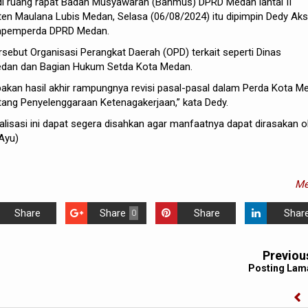
di ruang rapat Badan Musyawarah (Banmus) DPRD Medan lantai II
en Maulana Lubis Medan, Selasa (06/08/2024) itu dipimpin Dedy Aks
Bapemperda DPRD Medan.
rsebut Organisasi Perangkat Daerah (OPD) terkait seperti Dinas
edan dan Bagian Hukum Setda Kota Medan.
rupakan hasil akhir rampungnya revisi pasal-pasal dalam Perda Kota M
ang Penyelenggaraan Ketenagakerjaan,” kata Dedy.
nalisasi ini dapat segera disahkan agar manfaatnya dapat dirasakan o
Ayu)
Me
Share
Share
Share
Shar
0
Previou
Posting Lam