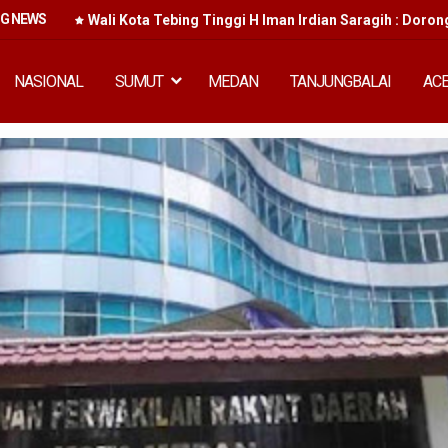
NG NEWS
kan
Wali Kota Tebing Tinggi H Iman Irdian Saragih : Doron
NASIONAL
SUMUT
MEDAN
TANJUNGBALAI
AC