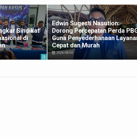
Edwin Sugesti Nasution:
gkar Sindikat
Dorong Percepatan Perda PB
asional di
Guna Penyederhanaan Layana
an
Cepat dan Murah
2026-08-03