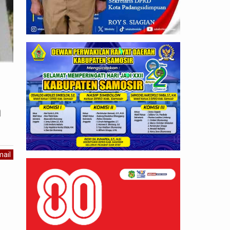
n
ail