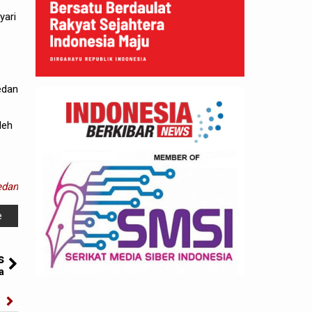
yari
edan
leh
dan
e
s
a