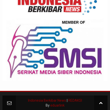
Indonesia Berkibar News
|
REDAKSI
By
eduarlink