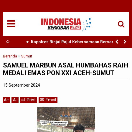
HOME
NASIONAL
SUMUT
 Nias
Kapolres Binjai Rajut Kebersamaan Bersama
Komunitas Ojek Online Kota Binjai
MEDAN
Beranda
Sumut
SAMUEL MARBUN ASAL HUMBAHAS RAIH
TANJUNGBALAI
MEDALI EMAS PON XXI ACEH-SUMUT
ACEH
15 September 2024
EDUKASI
A
+
A
-
Print
Email
ADVETORIAL
REDAKSI