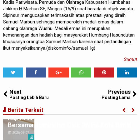
Kadis Pariwisata, Pemuda dan Olahraga Kabupaten Humbahas
Jakkon H Marbun SE, Minggu (15/9) saat berada di objek wisata
Sipinsur mengucapkan terimakasih atas prestasi yang diraih
Samuel Marbun sehingga memperoleh medali emas dalam
cabang olahraga Wushu. Medali emas ini merupakan
kemenangan dan hadiah bagi masyarakat Humbang Hasundutan
khususnya orangtua Samuel Marbun karena saat pertandingan
ikut menyaksikannya.(diskominfo/samuel lg)
Sumut
Tweet
Share
Share
Share
Share
Share
0
Next
Previous
Posting Lebih Baru
Posting Lama
Berita Terkait
Kapolres Binjai Rajut Kebersamaan
Bersama Komunitas Ojek Online Kota Binjai
2026-08-07