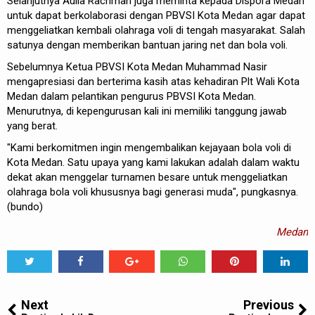
Selanjutnya Aulia Rachman juga meminta kepada Dispora Medan
untuk dapat berkolaborasi dengan PBVSI Kota Medan agar dapat
menggeliatkan kembali olahraga voli di tengah masyarakat. Salah
satunya dengan memberikan bantuan jaring net dan bola voli.
Sebelumnya Ketua PBVSI Kota Medan Muhammad Nasir
mengapresiasi dan berterima kasih atas kehadiran Plt Wali Kota
Medan dalam pelantikan pengurus PBVSI Kota Medan.
Menurutnya, di kepengurusan kali ini memiliki tanggung jawab
yang berat.
"Kami berkomitmen ingin mengembalikan kejayaan bola voli di
Kota Medan. Satu upaya yang kami lakukan adalah dalam waktu
dekat akan menggelar turnamen besare untuk menggeliatkan
olahraga bola voli khususnya bagi generasi muda", pungkasnya.
(bundo)
Medan
Tweet
Share
Share
Share
Share
Share
0
Next
Previous