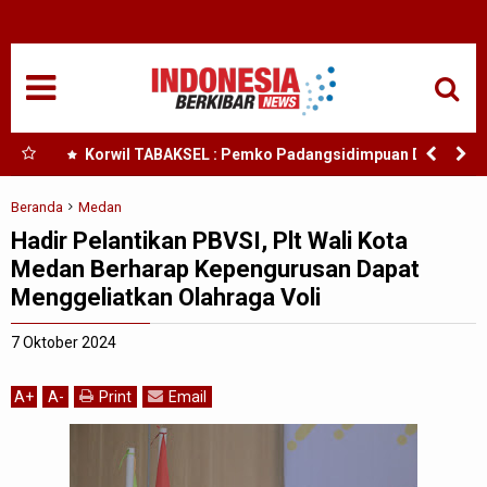
HOME
NASIONAL
SUMUT
iliar
Korwil TABAKSEL : Pemko Padangsidimpuan Diduga
Abaikan Arahan Mendagri Terkait TKD
MEDAN
Beranda
Medan
Hadir Pelantikan PBVSI, Plt Wali Kota
TANJUNGBALAI
Medan Berharap Kepengurusan Dapat
Menggeliatkan Olahraga Voli
ACEH
7 Oktober 2024
EDUKASI
A
+
A
-
Print
Email
ADVETORIAL
REDAKSI