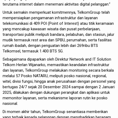
terutama internet dalam menemani aktivitas digital pelanggan.”
Untuk semakin memperkuat komitmennya, TelkomGroup telah
mempersiapkan pengamanan infrastruktur dan layanan
telekomunikasi di 409 POI (Point of Interest) atau titik keramaian
yang mencakup kawasan wisata dan pusat perbelanjaan,
transportasi publik meliputi bandara, pelabuhan, dan stasiun, jalur
mudik termasuk rest area dan SPBU, perumahan, serta fasilitas
rumah ibadah, dengan penguatan lebih dari 269ribu BTS
Telkomsel, termasuk 1.400 BTS 5G.
Sebagaimana dipaparkan oleh Direktur Network and IT Solution
Telkom Herlan Wijanarko, memastikan keandalan infrastruktur
dan layanan, TelkomGroup melakukan monitoring secara berkala
melalui 57 Posko NATARU, meliputi posko nasional, regional,
witel, divisi fungsi, hingga anak perusahaan dengan personel yang
bertugas 24/7 sejak 20 Desember 2024 sampai dengan 2 Januari
2025, dilakukan dengan dukungan perangkat dan aplikasi untuk
memonitor layanan, serta mekanisme laporan rutin ke posko
nasional.
Di momen akhir tahun, TelkomGroup senantiasa memberikan
yang terbaik kepada pelanggan dengan menghadirkan beragam