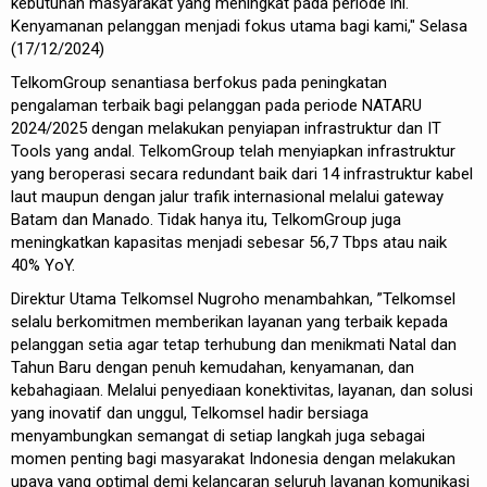
kebutuhan masyarakat yang meningkat pada periode ini.
Kenyamanan pelanggan menjadi fokus utama bagi kami," Selasa
(17/12/2024)
TelkomGroup senantiasa berfokus pada peningkatan
pengalaman terbaik bagi pelanggan pada periode NATARU
2024/2025 dengan melakukan penyiapan infrastruktur dan IT
Tools yang andal. TelkomGroup telah menyiapkan infrastruktur
yang beroperasi secara redundant baik dari 14 infrastruktur kabel
laut maupun dengan jalur trafik internasional melalui gateway
Batam dan Manado. Tidak hanya itu, TelkomGroup juga
meningkatkan kapasitas menjadi sebesar 56,7 Tbps atau naik
40% YoY.
Direktur Utama Telkomsel Nugroho menambahkan, ”Telkomsel
selalu berkomitmen memberikan layanan yang terbaik kepada
pelanggan setia agar tetap terhubung dan menikmati Natal dan
Tahun Baru dengan penuh kemudahan, kenyamanan, dan
kebahagiaan. Melalui penyediaan konektivitas, layanan, dan solusi
yang inovatif dan unggul, Telkomsel hadir bersiaga
menyambungkan semangat di setiap langkah juga sebagai
momen penting bagi masyarakat Indonesia dengan melakukan
upaya yang optimal demi kelancaran seluruh layanan komunikasi