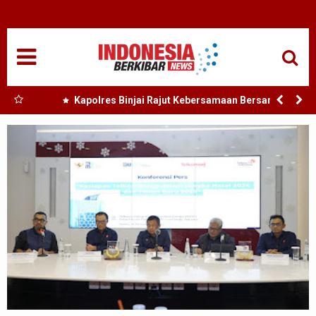
HOME
NASIONAL
SUMUT
 Nias
Kapolres Binjai Rajut Kebersamaan Bersama
Komunitas Ojek Online Kota Binjai
MEDAN
TANJUNGBALAI
ACEH
EDUKASI
ADVETORIAL
REDAKSI