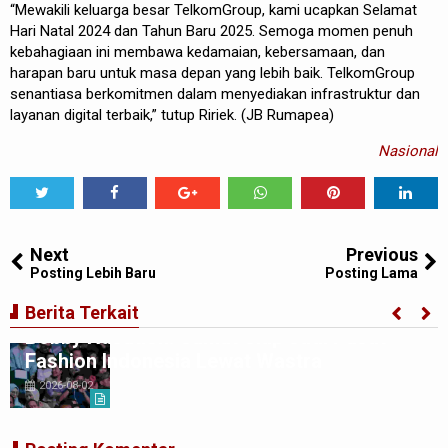
“Mewakili keluarga besar TelkomGroup, kami ucapkan Selamat
Hari Natal 2024 dan Tahun Baru 2025. Semoga momen penuh
kebahagiaan ini membawa kedamaian, kebersamaan, dan
harapan baru untuk masa depan yang lebih baik. TelkomGroup
senantiasa berkomitmen dalam menyediakan infrastruktur dan
layanan digital terbaik,” tutup Ririek. (JB Rumapea)
Nasional
Tweet
Share
Share
Share
Share
Share
0
Next
Previous
Posting Lebih Baru
Posting Lama
Penutupan Indonesia Fashion Week 2026,
Berita Terkait
Bobby Nasution: Sumut Siap Jadi Pusat
Fashion Indonesia Lewat Wastra
2026-08-02