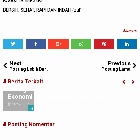
RAGUSTA BERSERI
BERSIH, SEHAT, RAPI DAN INDAH (zul)
Medan
Tweet
Share
Share
Share
Share
Share
0
Next
Previous
Posting Lebih Baru
Posting Lama
BI Perwakilan Sumatera Utara Perkuat
Berita Terkait
Sinergi dengan Media, Bahas Prospek
Ekonomi dan Inflasi Sumatera Utara
2026-08-07
Posting Komentar