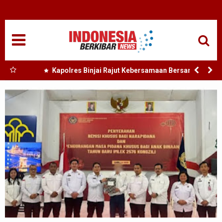
HOME
NASIONAL
SUMUT
 Nias
Kapolres Binjai Rajut Kebersamaan Bersama
Komunitas Ojek Online Kota Binjai
MEDAN
TANJUNGBALAI
ACEH
EDUKASI
ADVETORIAL
REDAKSI