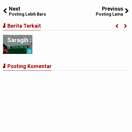
Tweet
Share
Share
Share
Share
Share
0
Next
Previous
Posting Lebih Baru
Posting Lama
Berita Terkait
Wali Kota Tebing Tinggi H Iman Irdian
Saragih : Dorong Optimalisasi SP3 Catin
2026-08-06
Posting Komentar