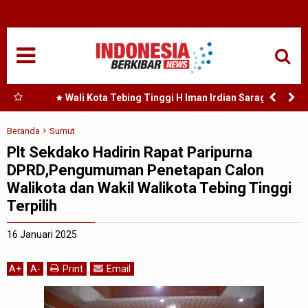
HOME
NASIONAL
SUMUT
Perda
Wali Kota Tebing Tinggi H Iman Irdian Saragih :
Murah
Dorong Optimalisasi SP3 Catin
MEDAN
Beranda
Sumut
Plt Sekdako Hadirin Rapat Paripurna
TANJUNGBALAI
DPRD,Pengumuman Penetapan Calon
Walikota dan Wakil Walikota Tebing Tinggi
ACEH
Terpilih
EDUKASI
16 Januari 2025
ADVETORIAL
A
+
A
-
Print
Email
REDAKSI