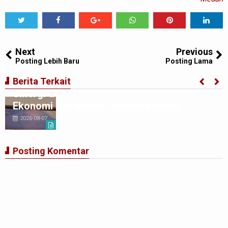
Tweet
Share
Share
Share
Share
Share
0
Next
Previous
Posting Lebih Baru
Posting Lama
BI Perwakilan Sumatera Utara Perkuat
Berita Terkait
Sinergi dengan Media, Bahas Prospek
Ekonomi dan Inflasi Sumatera Utara
2026-08-07
Posting Komentar