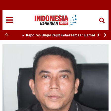
HOME
NASIONAL
SUMUT
 Nias
Kapolres Binjai Rajut Kebersamaan Bersama
Komunitas Ojek Online Kota Binjai
MEDAN
TANJUNGBALAI
ACEH
EDUKASI
ADVETORIAL
REDAKSI