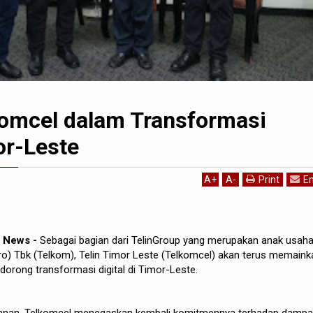
komcel dalam Transformasi
or-Leste
A
+
A
-
Print
Em
ar News -
Sebagai bagian dari TelinGroup yang merupakan anak usah
o) Tbk (Telkom), Telin Timor Leste (Telkomcel) akan terus memaink
orong transformasi digital di Timor-Leste.