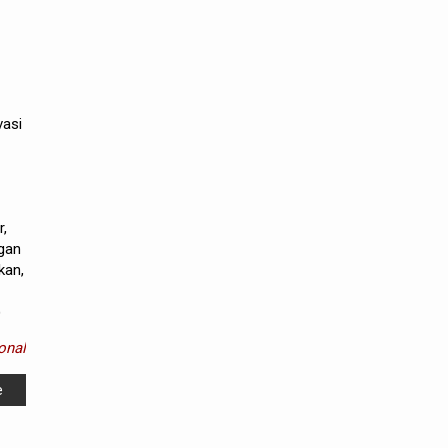
vasi
r,
gan
kan,
)
onal
e