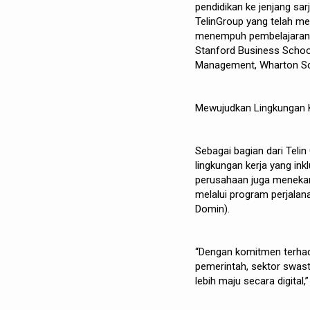
pendidikan ke jenjang sar
TelinGroup yang telah m
menempuh pembelajaran gl
Stanford Business Schoo
Management, Wharton Sc
Mewujudkan Lingkungan K
Sebagai bagian dari Tel
lingkungan kerja yang in
perusahaan juga menekan
melalui program perjalan
Domin).
“Dengan komitmen terhada
pemerintah, sektor swa
lebih maju secara digital