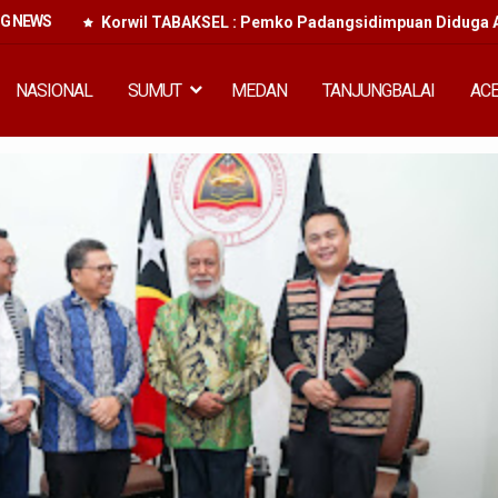
NG NEWS
Korwil TABAKSEL : Pemko Padangsidimpuan Diduga A
NASIONAL
SUMUT
MEDAN
TANJUNGBALAI
AC