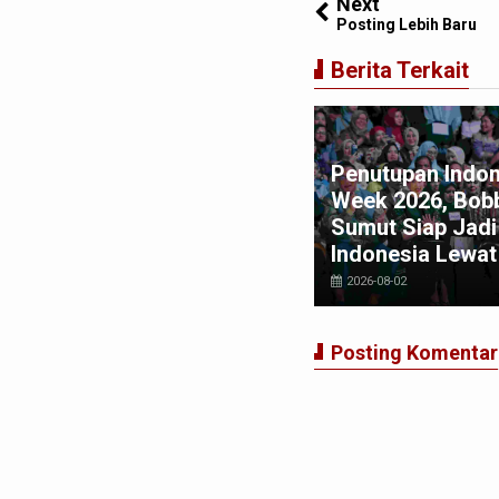
Next
Posting Lebih Baru
Berita Terkait
Penutupan Indon
kar UPER Jelaskan Terkait
Week 2026, Bobb
mpa Ganda seperti di
Sumut Siap Jadi
nezuela Terjadi di Indonesia
Indonesia Lewat
026-07-04
2026-08-02
Posting Komentar