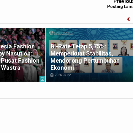
Previou
Posting Lam
esia Fashion
BI-Rate Tetap 5,75%:
y Nasution:
Memperkuat Stabilitas,
 Pusat Fashion
Mendorong Pertumbuhan
 Wastra
Ekonomi
2026-07-22