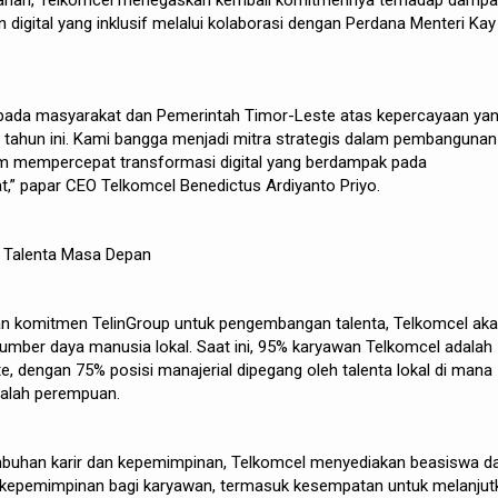
yanan, Telkomcel menegaskan kembali komitmennya terhadap dampa
digital yang inklusif melalui kolaborasi dengan Perdana Menteri Kay
epada masyarakat dan Pemerintah Timor-Leste atas kepercayaan ya
2 tahun ini. Kami bangga menjadi mitra strategis dalam pembangunan
lam mempercepat transformasi digital yang berdampak pada
,” papar CEO Telkomcel Benedictus Ardiyanto Priyo.
 Talenta Masa Depan
n komitmen TelinGroup untuk pengembangan talenta, Telkomcel ak
sumber daya manusia lokal. Saat ini, 95% karyawan Telkomcel adalah
, dengan 75% posisi manajerial dipegang oleh talenta lokal di mana
dalah perempuan.
buhan karir dan kepemimpinan, Telkomcel menyediakan beasiswa d
epemimpinan bagi karyawan, termasuk kesempatan untuk melanjut