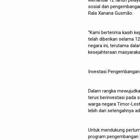
Menandai 12 tahun pela
sosial dan pengembangan 
Rala Xanana Gusmão.
“Kami berterima kasih k
telah diberikan selama 1
negara ini, terutama da
kesejahteraan masyarakat
Investasi Pengembangan
Dalam rangka mewujudka
terus berinvestasi pada 
warga negara Timor-Leste
lebih dari setengahnya a
Untuk mendukung pertum
program pengembangan k