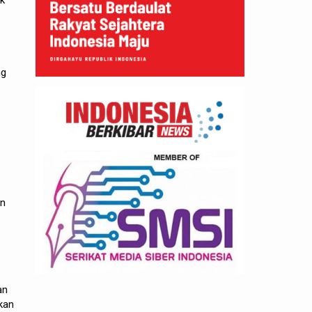
k
ng
an
an
kan