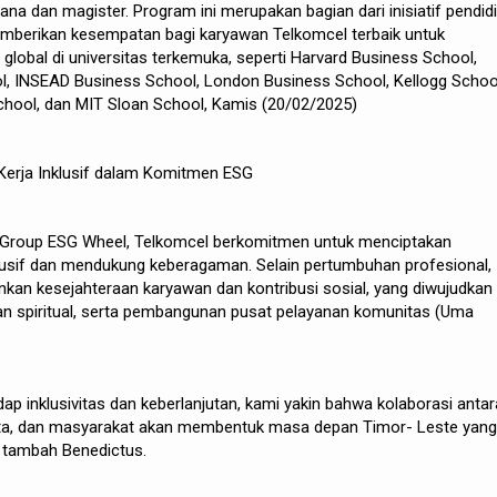
jana dan magister. Program ini merupakan bagian dari inisiatif pendid
emberikan kesempatan bagi karyawan Telkomcel terbaik untuk
obal di universitas terkemuka, seperti Harvard Business School,
l, INSEAD Business School, London Business School, Kellogg Schoo
hool, dan MIT Sloan School, Kamis (20/02/2025)
erja Inklusif dalam Komitmen ESG
in Group ESG Wheel, Telkomcel berkomitmen untuk menciptakan
klusif dan mendukung keberagaman. Selain pertumbuhan profesional,
kan kesejahteraan karyawan dan kontribusi sosial, yang diwujudkan
an spiritual, serta pembangunan pusat pelayanan komunitas (Uma
p inklusivitas dan keberlanjutan, kami yakin bahwa kolaborasi antar
sta, dan masyarakat akan membentuk masa depan Timor- Leste yang
,” tambah Benedictus.