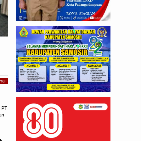
ail
a PT
an