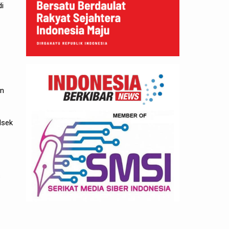
di
an
lsek
s