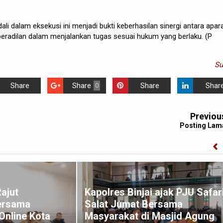
li dalam eksekusi ini menjadi bukti keberhasilan sinergi antara apar
radilan dalam menjalankan tugas sesuai hukum yang berlaku. (P
S
Share
Share
Share
Shar
0
Previou
Posting Lam
Rajut
Kapolres Binjai ajak PJU Safar
ersama
Salat Jumat Bersama
Online Kota
Masyarakat di Masjid Agung