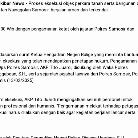
rkibar News -
Proses eksekusi objek perkara tanah serta bangunan 
an Nainggolan Samosir, berjalan aman dan terkendali.
0.00 Wib dengan pengamanan ketat oleh jajaran Polres Samosir dan
erdasarkan surat Ketua Pengadilan Negeri Balige yang meminta bantu
 eksekusi yang telah mendapatkan penetapan hukum. Pengamanan
Ops Polres Samosir, AKP Tito Juardi, didukung oleh Waka Polres
abean, S.H., serta sejumlah pejabat lainnya dari Polres Samosir, Po
mis (13/02/2025)
m eksekusi, AKP Tito Juardi mengingatkan seluruh personel untuk
n profesional dan humanis. “Pengamanan melekat terhadap petuga
kusi harus dilakukan dengan baik agar kegiatan berjalan lancar serta