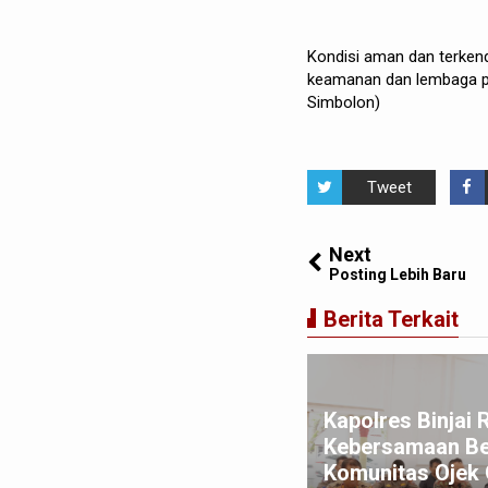
Kondisi aman dan terkenda
keamanan dan lembaga pe
Simbolon)
Tweet
Next
Posting Lebih Baru
Berita Terkait
mosir Naik Kelas, Bupati
mosir dan Kepala Bank
donesia Perwakilan Sibolga
Kapolres Binjai 
nda Tangani Kerjasama
Kebersamaan B
rcepatan Exporr Hasil
Komunitas Ojek 