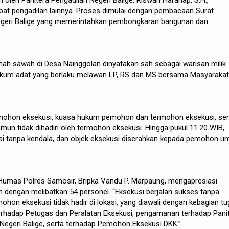
in oleh Panitera Pengadilan Negeri Balige, Riswan Harahap, S.H.,
bat pengadilan lainnya. Proses dimulai dengan pembacaan Surat
egeri Balige yang memerintahkan pembongkaran bangunan dan
nah sawah di Desa Nainggolan dinyatakan sah sebagai warisan milik
ukum adat yang berlaku melawan LP, RS dan MS bersama Masyaraka
pemohon eksekusi, kuasa hukum pemohon dan termohon eksekusi, ser
un tidak dihadiri oleh termohon eksekusi. Hingga pukul 11.20 WIB,
ai tanpa kendala, dan objek eksekusi diserahkan kepada pemohon un
Humas Polres Samosir, Bripka Vandu P. Marpaung, mengapresiasi
dengan melibatkan 54 personel. “Eksekusi berjalan sukses tanpa
hon eksekusi tidak hadir di lokasi, yang diawali dengan kebagian t
hadap Petugas dan Peralatan Eksekusi, pengamanan terhadap Pani
 Negeri Balige, serta terhadap Pemohon Eksekusi DKK.”