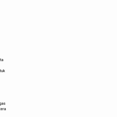
t
ta
tuk
ugas
tera