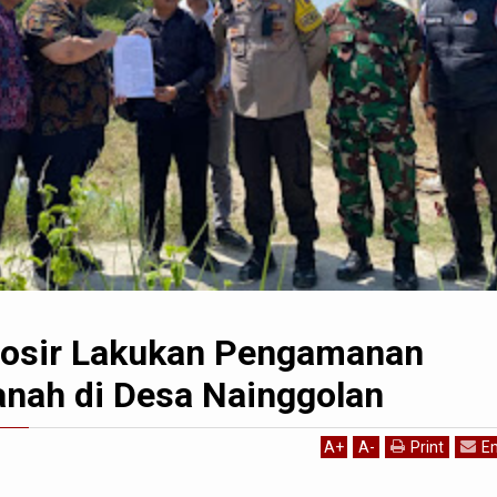
mosir Lakukan Pengamanan
anah di Desa Nainggolan
A
+
A
-
Print
Em