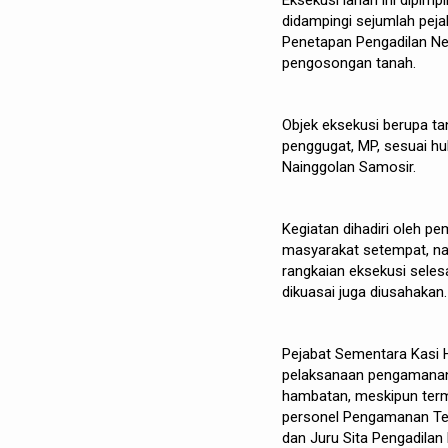
Eksekusi lahan ini dipimp
didampingi sejumlah peja
Penetapan Pengadilan N
pengosongan tanah.
Objek eksekusi berupa ta
penggugat, MP, sesuai h
Nainggolan Samosir.
Kegiatan dihadiri oleh 
masyarakat setempat, nam
rangkaian eksekusi seles
dikuasai juga diusahakan.
Pejabat Sementara Kasi 
pelaksanaan pengamanan 
hambatan, meskipun termo
personel Pengamanan Ter
dan Juru Sita Pengadilan