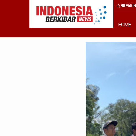
BREAKI
 Rumput Laut Nias Utara dari Hulu ke Hilir
HOME