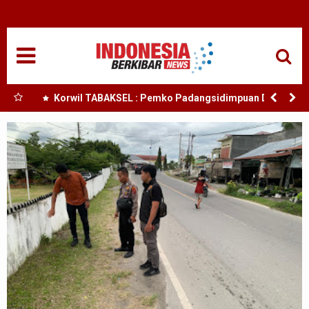
HOME
NASIONAL
SUMUT
bby
Korwil TABAKSEL : Pemko Padangsidimpuan Diduga
esia
Abaikan Arahan Mendagri Terkait TKD
MEDAN
TANJUNGBALAI
ACEH
EDUKASI
ADVETORIAL
REDAKSI