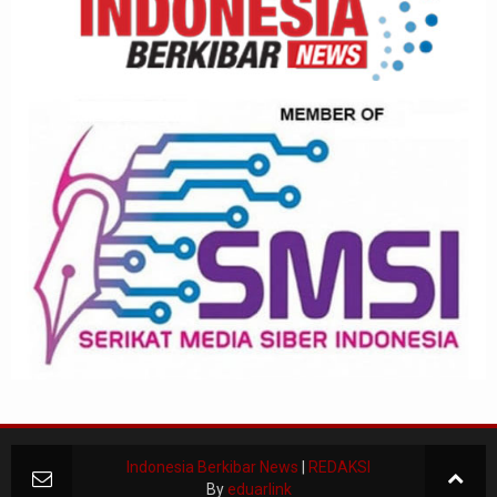
Indonesia Berkibar News
|
REDAKSI
By
eduarlink