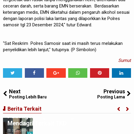
ceceran darah, serta barang EMN berserakan. Berdasarkan
keterangan medis, EMN diketahui dalam pengaruh alkohol sesuai
dengan laporan polisi laka lantas yang dilaporkkan ke Polres
samosir tgl 23 Desember 2024," tutur Edward.
"Sat Reskrim Polres Samosir saat ini masih terus melakukan
penyelidikan lebih lanjut," tutupnya. (P Simbolon)
Sumut
Tweet
Share
Share
Share
Share
Share
0
Next
Previous
Posting Lebih Baru
Posting Lama
Korwil TABAKSEL : Pemko
Berita Terkait
Padangsidimpuan Diduga Abaikan Arahan
Mendagri Terkait TKD
2026-08-06