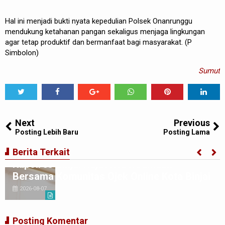
Hal ini menjadi bukti nyata kepedulian Polsek Onanrunggu
mendukung ketahanan pangan sekaligus menjaga lingkungan
agar tetap produktif dan bermanfaat bagi masyarakat. (P
Simbolon)
Sumut
Tweet
Share
Share
Share
Share
Share
0
Next
Previous
Posting Lebih Baru
Posting Lama
Berita Terkait
Kapolres Binjai Rajut Kebersamaan
Bersama Komunitas Ojek Online Kota Binjai
2026-08-07
Posting Komentar