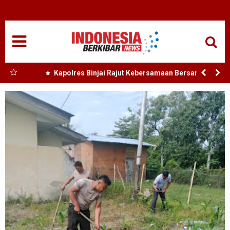
HOME
NASIONAL
SUMUT
 Nias
Kapolres Binjai Rajut Kebersamaan Bersama
Komunitas Ojek Online Kota Binjai
MEDAN
TANJUNGBALAI
ACEH
EDUKASI
ADVETORIAL
REDAKSI