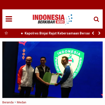
HOME
NASIONAL
SUMUT
 Nias
Kapolres Binjai Rajut Kebersamaan Bersama
Komunitas Ojek Online Kota Binjai
MEDAN
TANJUNGBALAI
ACEH
EDUKASI
ADVETORIAL
REDAKSI
Beranda
Medan