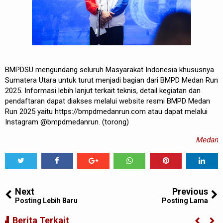
BMPDSU mengundang seluruh Masyarakat Indonesia khususnya
Sumatera Utara untuk turut menjadi bagian dari BMPD Medan Run
2025. Informasi lebih lanjut terkait teknis, detail kegiatan dan
pendaftaran dapat diakses melalui website resmi BMPD Medan
Run 2025 yaitu https://bmpdmedanrun.com atau dapat melalui
Instagram @bmpdmedanrun. (torong)
Medan
Tweet
Share
Share
Share
Share
Share
0
Next
Previous
Posting Lebih Baru
Posting Lama
BI Perwakilan Sumatera Utara Perkuat
Berita Terkait