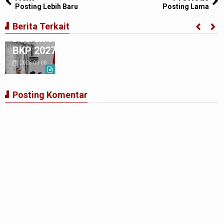
Posting Lebih Baru
Posting Lama
Gubernur Bobby Nasution Minta Kepala
Berita Terkait
Daerah se-Kepulauan Nias Percepat Usulan
BKP 2027
2026-08-08
Posting Komentar