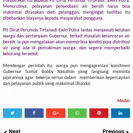
masyarakat itu kepada Plt Dirut Perumda Tirtanadi, Ewin Putra.
Menurutnya, pelayanan penyediaan air bersih harus bisa
maksimal dirasakan oleh pelanggan, mengingat fasilitas itu
dibebankan biayanya kepada masyarakat pengguna.
Plt Dirut Perumda Tirtanadi Ewin Putra lantas menjawab keluhan
warga dan pertanyaan Gubernur, terkait masalah kelancaran air
bersih. Ia pun mengatakan akan memeriksa kondisi pipa distribusi
air yang ada di pemukiman warga, dan segera memperbaiki
kekurang tersebut.
Mendengar perintah itu, warga pun mengapresiasi komitmen
Gubernur Sumut Bobby Nasution yang langsung meminta
jajarannya agar bekerja serius dalam memberikan kepercayaan
dan pelayanan publik yang maksimal.(Bundo)
Medan
Tweet
Share
Share
Share
Share
Share
0
Next
Previous