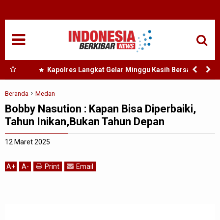
HOME
NASIONAL
SUMUT
rgi
Kapolres Langkat Gelar Minggu Kasih Bersama
lasi
Jemaat GPdi Lembah Pujian
MEDAN
Beranda
Medan
Bobby Nasution : Kapan Bisa Diperbaiki,
TANJUNGBALAI
Tahun Inikan,Bukan Tahun Depan
ACEH
12 Maret 2025
EDUKASI
A
+
A
-
Print
Email
ADVETORIAL
REDAKSI