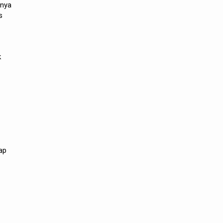
rnya
s
k
ap