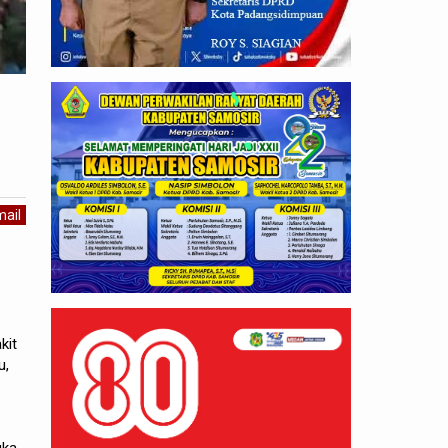
ail
kit
u,