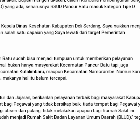
laksanakan, Bupati mengemukakan, dalam Rencana Pembangunan Jan
 yang ada, seharusnya RSUD Pancur Batu masuk kategori Tipe D.
 Kepala Dinas Kesehatan Kabupaten Deli Serdang, Saya naikkan menj
an salah satu capaian yang Saya lewati dari target Pemerintah
 Batu sudah bisa menjadi tumpuan untuk memberikan pelayanan
al, bukan hanya masyarakat Kecamatan Pancur Batu tapi juga
Kecamatan Kutalimbaru, maupun Kecamatan Namorambe. Namun kar
, makanya hal itu belum tercapai.
tur dan Jajaran, berikanlah pelayanan terbaik bagi masyarakat Kabup
at bagi Pegawai yang tidak bersikap baik, tiada tempat bagi Pegawai 
gi absen dan pulang, tidak melakukan apapun bagi Rumah Sakit ini.
sudah menjadi Rumah Sakit Badan Layanan Umum Daerah (BLUD),” te