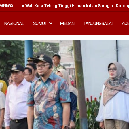
NG NEWS
an Murah
Wali Kota Tebing Tinggi H Iman Irdian Saragih : Doron
NASIONAL
SUMUT
MEDAN
TANJUNGBALAI
AC