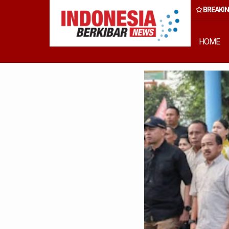
BREAKI
rong Percepatan Perda PBG Guna Penyederhanaan Layanan Cepat d
HOME