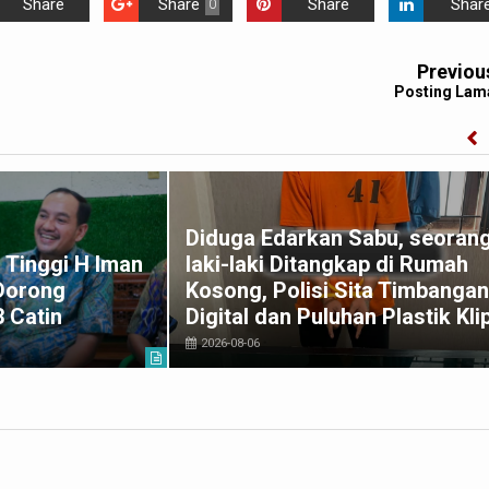
Share
Share
Share
Shar
0
Previou
Posting Lam
Diduga Edarkan Sabu, seoran
 Tinggi H Iman
laki-laki Ditangkap di Rumah
 Dorong
Kosong, Polisi Sita Timbangan
3 Catin
Digital dan Puluhan Plastik Kli
2026-08-06