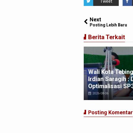
Tweet
Next
Posting Lebih Baru
Berita Terkait
m Jatanras Polres
malungun Bersama Polsek
nung Malela Tangkap
Wali Kota Tebing
rsangka Curas di Riau Usai
Irdian Saragih :
ron Lintas Provinsi
Optimalisasi SP
026-08-04
2026-08-06
Posting Komentar