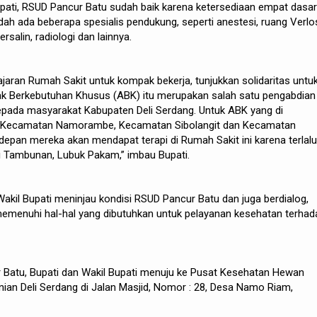
Bupati, RSUD Pancur Batu sudah baik karena ketersediaan empat dasa
udah ada beberapa spesialis pendukung, seperti anestesi, ruang Verlo
salin, radiologi dan lainnya.
aran Rumah Sakit untuk kompak bekerja, tunjukkan solidaritas untu
nak Berkebutuhan Khusus (ABK) itu merupakan salah satu pengabdian
pada masyarakat Kabupaten Deli Serdang. Untuk ABK yang di
 Kecamatan Namorambe, Kecamatan Sibolangit dan Kecamatan
 depan mereka akan mendapat terapi di Rumah Sakit ini karena terlalu
i Tambunan, Lubuk Pakam,” imbau Bupati.
Wakil Bupati meninjau kondisi RSUD Pancur Batu dan juga berdialog,
emenuhi hal-hal yang dibutuhkan untuk pelayanan kesehatan terhad
r Batu, Bupati dan Wakil Bupati menuju ke Pusat Kesehatan Hewan
ian Deli Serdang di Jalan Masjid, Nomor : 28, Desa Namo Riam,