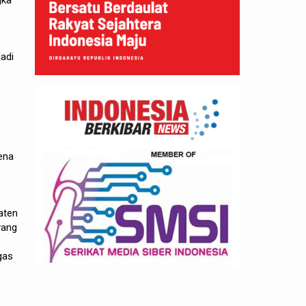
gka
adi
ena
aten
yang
gas