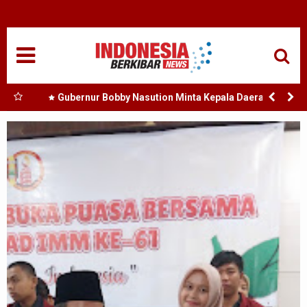
HOME
NASIONAL
SUMUT
a Bank
Gubernur Bobby Nasution Minta Kepala Daerah se-
i
Kepulauan Nias Percepat Usulan BKP 2027
MEDAN
amosir
TANJUNGBALAI
ACEH
EDUKASI
ADVETORIAL
REDAKSI