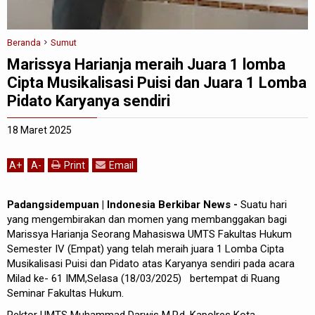
Beranda
Sumut
Marissya Harianja meraih Juara 1 lomba
Cipta Musikalisasi Puisi dan Juara 1 Lomba
Pidato Karyanya sendiri
18 Maret 2025
A
+
A
-
Print
Email
Padangsidempuan | Indonesia Berkibar News -
Suatu hari
yang mengembirakan dan momen yang membanggakan bagi
Marissya Harianja Seorang Mahasiswa UMTS Fakultas Hukum
Semester IV (Empat) yang telah meraih juara 1 Lomba Cipta
Musikalisasi Puisi dan Pidato atas Karyanya sendiri pada acara
Milad ke- 61 IMM,Selasa (18/03/2025) bertempat di Ruang
Seminar Fakultas Hukum.
Rektor UMTS Muhammad Darwis M.P.d, Kapolres Kota