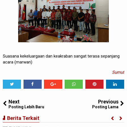
Suasana kekeluargaan dan keakraban sangat terasa sepanjang
acara (marwan)
Sumut
Tweet
Share
Share
Share
Share
Share
0
Next
Previous
Posting Lebih Baru
Posting Lama
Gubernur Bobby Nasution Minta Kepala
Berita Terkait
Daerah se-Kepulauan Nias Percepat Usulan