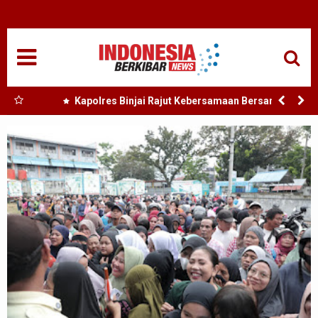
HOME
NASIONAL
SUMUT
 Nias
Kapolres Binjai Rajut Kebersamaan Bersama
Komunitas Ojek Online Kota Binjai
MEDAN
TANJUNGBALAI
ACEH
EDUKASI
ADVETORIAL
REDAKSI