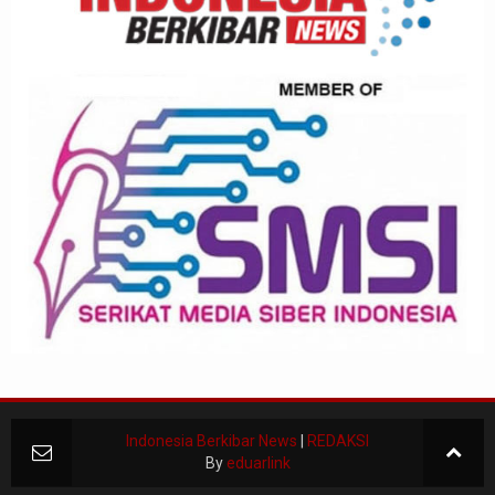
Indonesia Berkibar News
|
REDAKSI
By
eduarlink