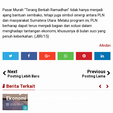
Pasar Murah "Terang Berkah Ramadhan" tidak hanya menjadi
ajang bantuan sembako, tetapi juga simbol sinergi antara PLN
dan masyarakat Sumatera Utara. Melalui program ini, PLN
berharap dapat terus menjadi bagian dari solusi dalam
menghadapi tantangan ekonomi, khususnya di bulan suci yang
penuh keberkahan. (JBR/15)
Medan
Tweet
Share
Share
Share
Share
Share
0
Next
Previous
Posting Lebih Baru
Posting Lama
BI Perwakilan Sumatera Utara Perkuat
Berita Terkait
Sinergi dengan Media, Bahas Prospek
Ekonomi dan Inflasi Sumatera Utara
2026-08-07