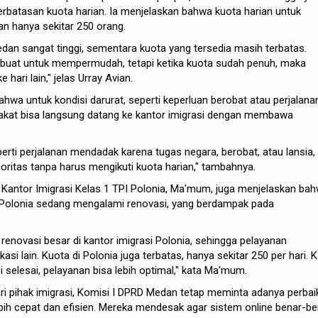
rbatasan kuota harian. Ia menjelaskan bahwa kuota harian untuk
n hanya sekitar 250 orang.
dan sangat tinggi, sementara kuota yang tersedia masih terbatas.
buat untuk mempermudah, tetapi ketika kuota sudah penuh, maka
hari lain," jelas Urray Avian.
wa untuk kondisi darurat, seperti keperluan berobat atau perjalana
kat bisa langsung datang ke kantor imigrasi dengan membawa
erti perjalanan mendadak karena tugas negara, berobat, atau lansia,
oritas tanpa harus mengikuti kuota harian," tambahnya.
a Kantor Imigrasi Kelas 1 TPI Polonia, Ma'mum, juga menjelaskan ba
n Polonia sedang mengalami renovasi, yang berdampak pada
enovasi besar di kantor imigrasi Polonia, sehingga pelayanan
asi lain. Kuota di Polonia juga terbatas, hanya sekitar 250 per hari. 
 selesai, pelayanan bisa lebih optimal," kata Ma'mum.
i pihak imigrasi, Komisi I DPRD Medan tetap meminta adanya perbai
bih cepat dan efisien. Mereka mendesak agar sistem online benar-be