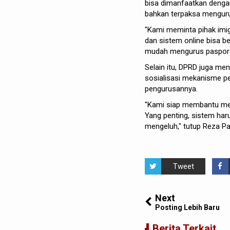
bisa dimanfaatkan denga
bahkan terpaksa menguru
"Kami meminta pihak imig
dan sistem online bisa b
mudah mengurus paspor di 
Selain itu, DPRD juga me
sosialisasi mekanisme p
pengurusannya.
"Kami siap membantu me
Yang penting, sistem har
mengeluh," tutup Reza Pa
Tweet
Next
Posting Lebih Baru
Berita Terkait