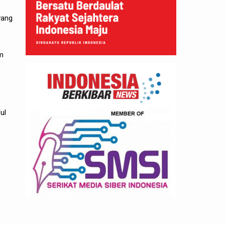
yang
em
ul