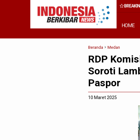
BREAKI
, Wong Cun Sen: Ini Bukan Kegiatan Formal, Tapi Komitmen Wujud
Pembangunan Inklusif
HOME
Beranda
Medan
RDP Komisi
Soroti Lam
Paspor
10 Maret 2025