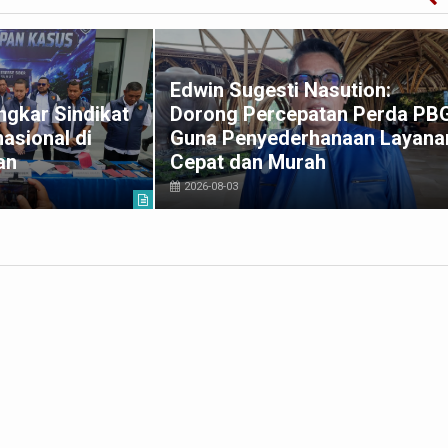
Edwin Sugesti Nasution:
gkar Sindikat
Dorong Percepatan Perda PB
asional di
Guna Penyederhanaan Layana
an
Cepat dan Murah
2026-08-03