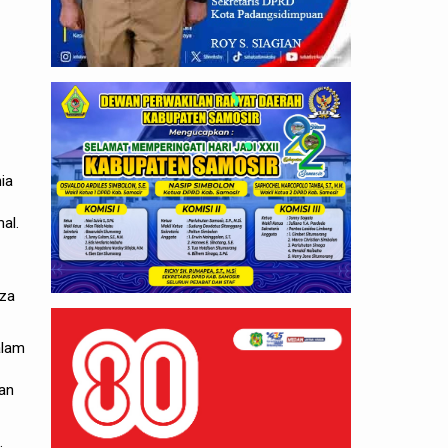
ia
al.
eza
alam
kan
.