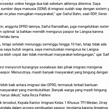
prosedur online hingga dua kali sebelum akhirnya diterima. Saya
umber daya manusia (SDM) di imigrasi sudah siap dengan sistem 
 ini jelas merugikan masyarakat," ujar Saiful Bahri, saat RDP, Senin
ri, anggota DPRD lainnya, Saiful Ramadhan, juga mengeluhkan sist
an optimal. Ia bahkan memilih mengurus paspor ke Langsa karena
erlalu lama.
, tetapi setelah menunggu seminggu hingga 10 hari, tetap tidak ada
rena saya butuh segera, saya memutuskan mengurus ke Langsa.
a lebih cepat dan tidak membuat masyarakat kebingungan," ujar Saif
evi menyoroti kurangnya sosialisasi dari pihak imigrasi mengenai
aspor. Menurutnya, masih banyak masyarakat yang bingung dengan
i lebih baik antara imigrasi dan DPRD, termasuk terkait bantuan
 masyarakat yang membutuhkan. Banyak warga yang masih bingung
rus diikuti," kata Reza Pahlevi.
ik tersebut, Kepala Kantor Imigrasi Kelas 1 Khusus TPI Medan, Urray
kendala dalam proses pembuatan paspor, terutama karena tingginya