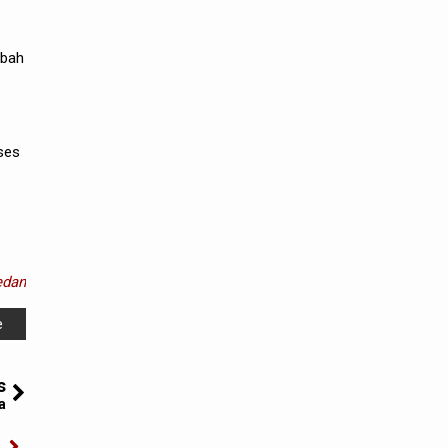
mbah
ses
dan
e
s
a