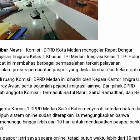
ibar News -
Komisi I DPRD Kota Medan menggelar Rapat Dengar
jaran Imigrasi Kelas 1 Khusus TPI Medan, Imigrasi Kelas 1 TPI Polon
pat ini membahas berbagai permasalahan terkait pelayanan
dalam proses pembuatan paspor yang dinilai lambat dan belum optim
 ruang Komisi I DPRD Medan ini dihadiri oleh Kepala Kantor Imigrasi
ay Avian, serta sejumlah pejabat imigrasi lainnya. Dari pihak DPRD
lah anggota Komisi I, termasuk Saiful Bahri, Saiful Ramadhan, dan R
nggota Komisi 1 DPRD Medan Saiful Bahri menyoroti keterlambatan d
pun sistem online sudah diterapkan. Ia mengungkapkan bahwa
menunggu hingga lebih dari 10 hari untuk mendapatkan paspor, bah
i.
paspor istri saya secara online, tetapi butuh waktu lebih dari 10 hari