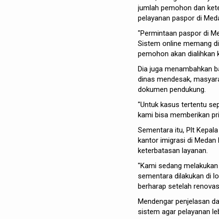
jumlah pemohon dan kete
pelayanan paspor di Meda
"Permintaan paspor di Me
Sistem online memang di
pemohon akan dialihkan ke 
Dia juga menambahkan bah
dinas mendesak, masyara
dokumen pendukung.
"Untuk kasus tertentu sep
kami bisa memberikan pri
Sementara itu, Plt Kepal
kantor imigrasi di Meda
keterbatasan layanan.
"Kami sedang melakukan r
sementara dilakukan di lok
berharap setelah renovasi
Mendengar penjelasan dar
sistem agar pelayanan le