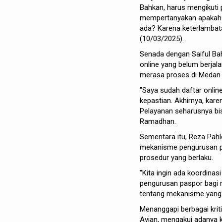
Bahkan, harus mengikuti 
mempertanyakan apakah s
ada? Karena keterlambatan
(10/03/2025).
Senada dengan Saiful Bah
online yang belum berjal
merasa proses di Medan t
"Saya sudah daftar online
kepastian. Akhirnya, ka
Pelayanan seharusnya bis
Ramadhan.
Sementara itu, Reza Pahl
mekanisme pengurusan p
prosedur yang berlaku.
"Kita ingin ada koordinas
pengurusan paspor bagi
tentang mekanisme yang ha
Menanggapi berbagai krit
Avian, mengakui adanya 