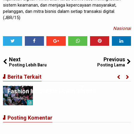
sistem keamanan, dan menjaga kepercayaan masyarakat,
pelanggan, dan mitra bisnis dalam setiap transaksi digital.
(JBR/15)
Nasional
Tweet
Share
Share
Share
Share
Share
0
Next
Previous
Posting Lebih Baru
Posting Lama
Penutupan Indonesia Fashion Week 2026,
Berita Terkait
Bobby Nasution: Sumut Siap Jadi Pusat
Fashion Indonesia Lewat Wastra
2026-08-02
Posting Komentar