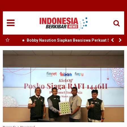
HOME
NASIONAL
SUMUT
h :
Bobby Nasution Siapkan Beasiswa Perkuat SDM
Kesehatan Kepulauan Nias
MEDAN
TANJUNGBALAI
ACEH
EDUKASI
ADVETORIAL
REDAKSI