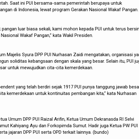
ntah. Saat ini PUI bersama-sama pemerintah berupaya untuk
ngan di Indonesia, lewat program Gerakan Nasional Wakaf Pangan.
k pangan luar biasa sekali, kami mohon kepada PUI untuk terus bersin
Nasional Wakaf Pangan,” kata Wakil Presiden.
um Majelis Syura DPP PUI Nurhasan Zaidi mengatakan, organisasi y
un soliditas kebangsaan dengan skala yang besar. Selain itu, PUI ju
sar untuk mewujudkan cita-cita kemerdekaan.
pendent yang telah berdiri sejak 1917 PUI punya tanggung jawab besa
ita kemerdekaan untuk kontinuitas pembangan kita,” kata Nurhasan
Ketua Umum DPP PUI Raizal Arifin, Ketua Umum Dekranasda RI Selvi
mut Kahiyang Ayu dan Forkopimda Sumut. Hadir juga Ketua PW PUI
ta jajaran DPP PUI serta OPD terkait lainnya. (bundo)