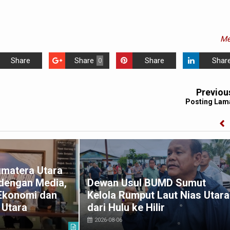
Me
Share
Share
Share
Shar
0
Previou
Posting Lam
umatera Utara
 dengan Media,
Dewan Usul BUMD Sumut
Ekonomi dan
Kelola Rumput Laut Nias Utara
 Utara
dari Hulu ke Hilir
2026-08-06