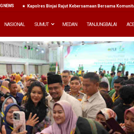
NG NEWS
Kapolres Binjai Rajut Kebersamaan Bersama Komunitas
NASIONAL
SUMUT
MEDAN
TANJUNGBALAI
AC