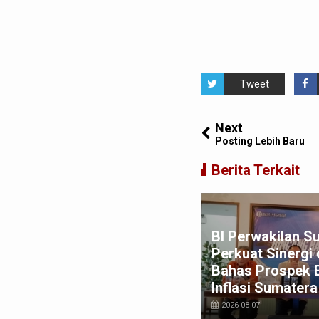
Tweet
Next
Posting Lebih Baru
Berita Terkait
win Sugesti Nasution:
BI Perwakilan S
rong Percepatan Perda PBG
Perkuat Sinergi
na Penyederhanaan Layanan
Bahas Prospek 
pat dan Murah
Inflasi Sumatera
026-08-03
2026-08-07