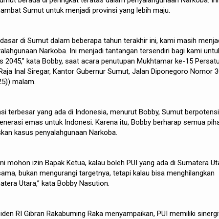
Sumut berada di peringkat teratas dalam penyalahgunaan Narkoba. Ini
ambat Sumut untuk menjadi provinsi yang lebih maju.
asar di Sumut dalam beberapa tahun terakhir ini, kami masih menja
alahgunaan Narkoba. Ini menjadi tantangan tersendiri bagi kami untu
 2045,” kata Bobby, saat acara penutupan Mukhtamar ke-15 Persat
 Raja Inal Siregar, Kantor Gubernur Sumut, Jalan Diponegoro Nomor 3
25)) malam.
nsi terbesar yang ada di Indonesia, menurut Bobby, Sumut berpotensi
erasi emas untuk Indonesi. Karena itu, Bobby berharap semua pih
kan kasus penyalahgunaan Narkoba.
ini mohon izin Bapak Ketua, kalau boleh PUI yang ada di Sumatera Ut
ama, bukan mengurangi targetnya, tetapi kalau bisa menghilangkan
tera Utara,” kata Bobby Nasution.
siden RI Gibran Rakabuming Raka menyampaikan, PUI memiliki sinergi