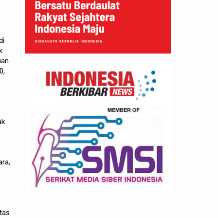
di
k
uan
0,
ak
ara,
tas