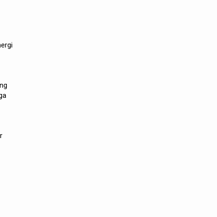
ergi
ang
ga
r