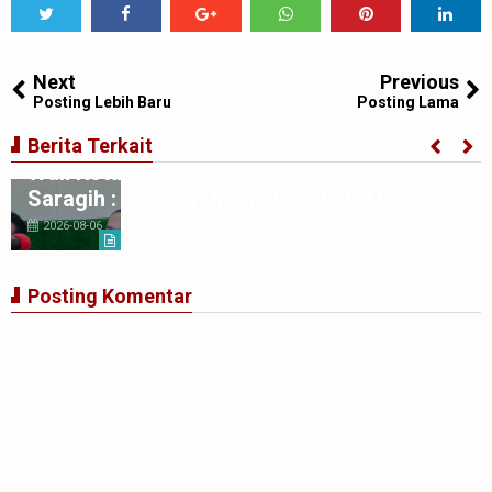
Tweet
Share
Share
Share
Share
Share
0
Next
Previous
Posting Lebih Baru
Posting Lama
Berita Terkait
Wali Kota Tebing Tinggi H Iman Irdian
Saragih : Dorong Optimalisasi SP3 Catin
2026-08-06
Posting Komentar