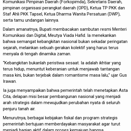
Komunikasi Pimpinan Daerah (Forkopimda), Sekretaris Daerah,
pimpinan organisasi perangkat daerah (OPD), Ketua TP PKK dan
Staf Ahli PKK Tapsel, Ketua Dharma Wanita Persatuan (DWP),
serta tamu undangan lainnya.
Dalam amanatnya, Bupati membacakan sambutan resmi Menteri
Komunikasi dan Digital, Meutya Viada Hafid. Ia menekankan
bahwa semangat kebangkitan nasional bukan sekadar peringatan
sejarah, melainkan sebuah gerakan kolektif yang harus terus
menyala di tengah dinamika zaman.
“Kebangkitan bukanlah peristiwa sesaat. Ia adalah ikhtiar yang
terus hidup, menuntut keberanian untuk menjawab tantangan
masa kini, bukan terjebak dalam romantisme masa lalu,” ujar Gus
Irawan.
Ia juga menyampaikan bahwa pemerintah telah menetapkan Asta
Cita, delapan misi besar pembangunan nasional yang menjadi
arah strategis dalam mewujudkan perubahan nyata di seluruh
penjuru tanah air.
Menurutnya, berbagai kebijakan fiskal dan program strategis
pemerintah bertujuan memberdayakan masyarakat agar turut
menjadi bagian aktif dalam proses kemajuan bangsa.