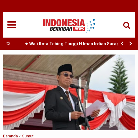
HOME
NASIONAL
SUMUT
Perda
Wali Kota Tebing Tinggi H Iman Irdian Saragih :
Murah
Dorong Optimalisasi SP3 Catin
MEDAN
TANJUNGBALAI
ACEH
EDUKASI
ADVETORIAL
REDAKSI
Beranda
Sumut