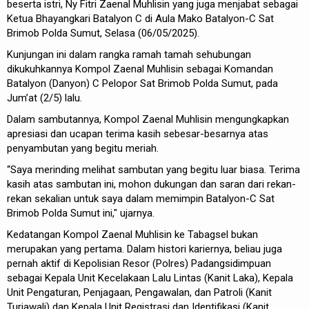
beserta istri, Ny Fitri Zaenal Muhlisin yang juga menjabat sebagai
Ketua Bhayangkari Batalyon C di Aula Mako Batalyon-C Sat
Brimob Polda Sumut, Selasa (06/05/2025).
Kunjungan ini dalam rangka ramah tamah sehubungan
dikukuhkannya Kompol Zaenal Muhlisin sebagai Komandan
Batalyon (Danyon) C Pelopor Sat Brimob Polda Sumut, pada
Jum’at (2/5) lalu.
Dalam sambutannya, Kompol Zaenal Muhlisin mengungkapkan
apresiasi dan ucapan terima kasih sebesar-besarnya atas
penyambutan yang begitu meriah.
“Saya merinding melihat sambutan yang begitu luar biasa. Terima
kasih atas sambutan ini, mohon dukungan dan saran dari rekan-
rekan sekalian untuk saya dalam memimpin Batalyon-C Sat
Brimob Polda Sumut ini," ujarnya.
Kedatangan Kompol Zaenal Muhlisin ke Tabagsel bukan
merupakan yang pertama. Dalam histori kariernya, beliau juga
pernah aktif di Kepolisian Resor (Polres) Padangsidimpuan
sebagai Kepala Unit Kecelakaan Lalu Lintas (Kanit Laka), Kepala
Unit Pengaturan, Penjagaan, Pengawalan, dan Patroli (Kanit
Turjawali) dan Kepala Unit Registrasi dan Identifikasi (Kanit