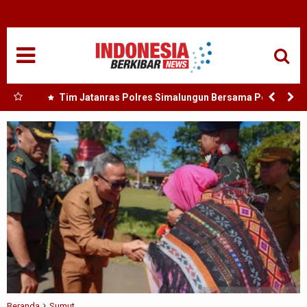
HOME
NASIONAL
SUMUT
rong
Tim Jatanras Polres Simalungun Bersama Polsek
dan
Gunung Malela Tangkap Tersangka Curas di Riau Usai
MEDAN
Buron Lintas Provinsi
TANJUNGBALAI
ACEH
EDUKASI
ADVETORIAL
REDAKSI
Beranda
Sumut