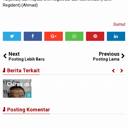
Regident).(Ahmad)
Sumut
Tweet
Share
Share
Share
Share
Share
0
Next
Previous
Posting Lebih Baru
Posting Lama
Tim Jatanras Polres Simalungun Bersama
Berita Terkait
Polsek Gunung Malela Tangkap Tersangka
Curas di Riau Usai Buron Lintas Provinsi
2026-08-04
Posting Komentar