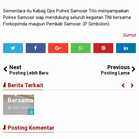
Sementara itu Kabag Ops Polres Samosir Tito menyampaikan
Polres Samosir siap mendukung seluruh kegiatan TNI bersama
Forkopimda maupun Pemkab Samosir. (P Simbolon)
Sumut
Tweet
Share
Share
Share
Share
Share
0
Next
Previous
Posting Lebih Baru
Posting Lama
Berita Terkait
Kapolres Binjai Rajut Kebersamaan
Bersama Komunitas Ojek Online Kota Binjai
2026-08-07
Posting Komentar