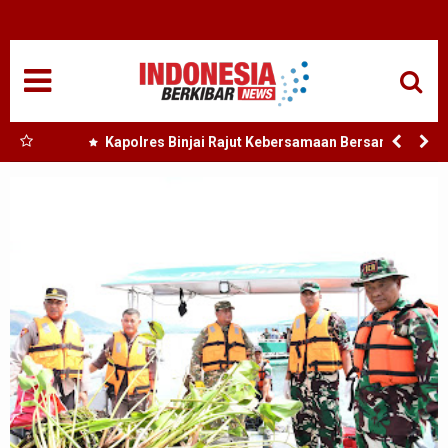
HOME
NASIONAL
SUMUT
 Nias
Kapolres Binjai Rajut Kebersamaan Bersama
Komunitas Ojek Online Kota Binjai
MEDAN
TANJUNGBALAI
ACEH
EDUKASI
ADVETORIAL
REDAKSI