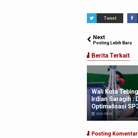
Tweet
Next
Posting Lebih Baru
Berita Terkait
li Kota Tebing Tinggi H Iman
dian Saragih Buka Kampanye
Wali Kota Tebing
rmas Dalam ISPS 2026,
Irdian Saragih :
resiasi Penurunan Stunting
Optimalisasi SP
026-08-06
2026-08-06
Posting Komentar