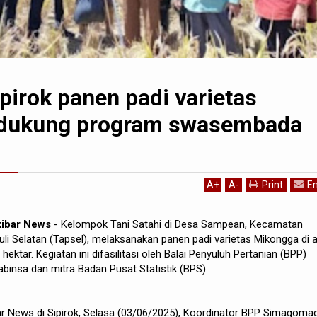
ipirok panen padi varietas
 dukung program swasembada
A
+
A
-
Print
Em
rkibar News
- Kelompok Tani Satahi di Desa Sampean, Kecamatan
uli Selatan (Tapsel), melaksanakan panen padi varietas Mikongga di a
ektar. Kegiatan ini difasilitasi oleh Balai Penyuluh Pertanian (BPP)
nsa dan mitra Badan Pusat Statistik (BPS).
r News di Sipirok, Selasa (03/06/2025), Koordinator BPP Simagoma