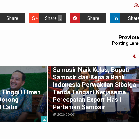
S
Share
Share
Share
Shar
0
Previou
Posting Lam
Samosir Naik Kelas, Bupati
Samosir dan Kepala Bank
Indonesia Perwakilan Sibolga
 Tinggi H Iman
Tanda Tangani Kerjasama
 Dorong
Percepatan Exporr Hasil
3 Catin
Pertanian Samosir
2026-08-06