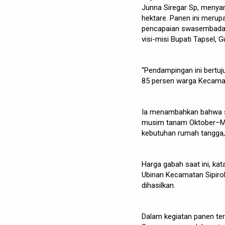
Junna Siregar Sp, menyam
hektare. Panen ini meru
pencapaian swasembada b
visi-misi Bupati Tapsel, 
“Pendampingan ini bertuj
85 persen warga Kecamata
Ia menambahkan bahwa sa
musim tanam Oktober–Mar
kebutuhan rumah tangga, 
Harga gabah saat ini, ka
Ubinan Kecamatan Sipirok
dihasilkan.
Dalam kegiatan panen te