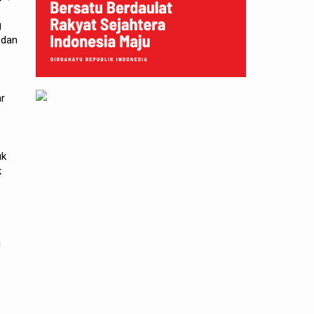
g
 dan
ar
uk
k
g