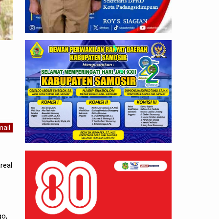
ail
real
go,