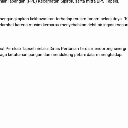
ian lapangan (PPL) Kecamatan Sipirok, serta mitra BPS Tapsel.
mengungkapkan kekhawatiran terhadap musim tanam selanjutnya. “
terlambat karena musim kemarau menyebabkan debit air irigasi menur
but Pemkab Tapsel melalui Dinas Pertanian terus mendorong sinergi
njaga ketahanan pangan dan mendukung petani dalam menghadapi