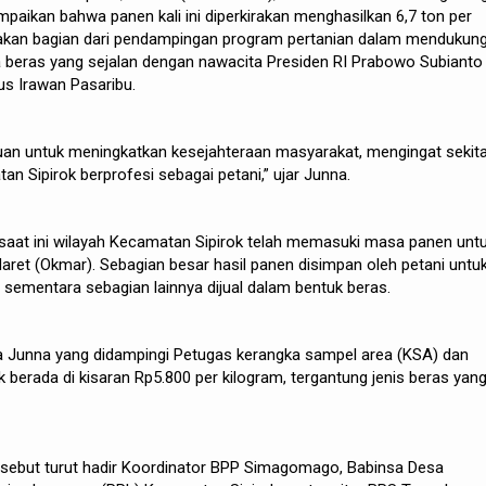
paikan bahwa panen kali ini diperkirakan menghasilkan 6,7 ton per
pakan bagian dari pendampingan program pertanian dalam mendukun
eras yang sejalan dengan nawacita Presiden RI Prabowo Subianto
Gus Irawan Pasaribu.
uan untuk meningkatkan kesejahteraan masyarakat, mengingat sekit
n Sipirok berprofesi sebagai petani,” ujar Junna.
at ini wilayah Kecamatan Sipirok telah memasuki masa panen unt
et (Okmar). Sebagian besar hasil panen disimpan oleh petani untu
sementara sebagian lainnya dijual dalam bentuk beras.
ta Junna yang didampingi Petugas kerangka sampel area (KSA) dan
 berada di kisaran Rp5.800 per kilogram, tergantung jenis beras yan
rsebut turut hadir Koordinator BPP Simagomago, Babinsa Desa