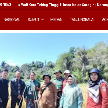
NG NEWS
kan
Wali Kota Tebing Tinggi H Iman Irdian Saragih : Doron
NASIONAL
SUMUT
MEDAN
TANJUNGBALAI
AC