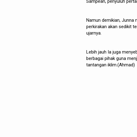
Sampean, penyuluh pertan
Namun demikian, Junna 
perkirakan akan sedikit 
ujarnya.
Lebih jauh Ia juga menye
berbagai pihak guna me
tantangan iklim.(Ahmad)