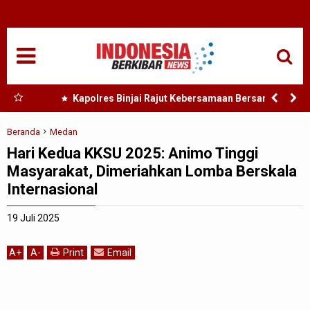
HOME
NASIONAL
SUMUT
 Nias
Kapolres Binjai Rajut Kebersamaan Bersama
Komunitas Ojek Online Kota Binjai
MEDAN
Beranda
Medan
Hari Kedua KKSU 2025: Animo Tinggi
TANJUNGBALAI
Masyarakat, Dimeriahkan Lomba Berskala
Internasional
ACEH
19 Juli 2025
EDUKASI
A
+
A
-
Print
Email
ADVETORIAL
REDAKSI