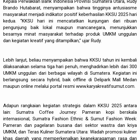
Kepala Perwakilan Bank Indonesia Provinsi Sumatera Utara, Rudy
Brando Hutabarat, menyampaikan bahwa tingginya antusiasme
masyarakat menjadi indikator positif keberhasilan KKSU 2025 hari
kedua. “KKSU hari ini mencatatkan kunjungan dari ribuan
pengunjung baik lokal maupun mancanegara, menunjukkan
besarnya minat masyarakat terhadap produk UMKM unggulan
dan kegiatan kreatif yang ditampilkan,” ujar Rudy.
Lebih lanjut, beliau menyampaikan bahwa KKSU tahun ini kembali
dilaksanakan selama tiga hari penuh, menghadirkan lebih dari 300
UMKM unggulan dari berbagai wilayah di Sumatera. Kegiatan ini
berlangsung secara hybrid, baik offline di Delipark Mall Medan
maupun online melalui portal resmi www.karyakreatifsumut.com.
Adapun rangkaian kegiatan strategis dalam KKSU 2025 antara
lain: Sumatra Coffee Journey: Pameran kopi berskala
internasional, Sumatra Fashion Ethnic & Sumut Fashion Week:
Pameran dan pagelaran busana dari sektor wastra dan kriya
UMKM, dan Teras Kuliner Sumatera Utara: Wadah promosi kuliner
khas daerah yang memperkenalkan keanekaragaman rasa dan