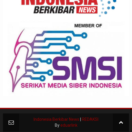
Indonesia Berkibar News
|
REDAKSI
By
eduarlink