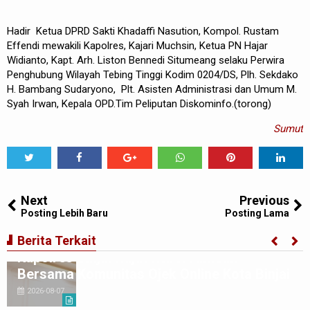
Hadir Ketua DPRD Sakti Khadaffi Nasution, Kompol. Rustam
Effendi mewakili Kapolres, Kajari Muchsin, Ketua PN Hajar
Widianto, Kapt. Arh. Liston Bennedi Situmeang selaku Perwira
Penghubung Wilayah Tebing Tinggi Kodim 0204/DS, Plh. Sekdako
H. Bambang Sudaryono, Plt. Asisten Administrasi dan Umum M.
Syah Irwan, Kepala OPD.Tim Peliputan Diskominfo.(torong)
Sumut
Tweet
Share
Share
Share
Share
Share
0
Next
Previous
Posting Lebih Baru
Posting Lama
Berita Terkait
Kapolres Binjai Rajut Kebersamaan
Bersama Komunitas Ojek Online Kota Binjai
2026-08-07