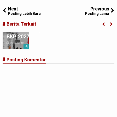
Tweet
Share
Share
Share
Share
Share
0
Next
Previous
Posting Lebih Baru
Posting Lama
Gubernur Bobby Nasution Minta Kepala
Berita Terkait
Daerah se-Kepulauan Nias Percepat Usulan
BKP 2027
2026-08-08
Posting Komentar