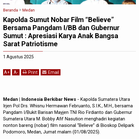
Beranda
Medan
Kapolda Sumut Nobar Film “Believe”
Bersama Pangdam I/BB dan Gubernur
Sumut : Apresiasi Karya Anak Bangsa
Sarat Patriotisme
1 Agustus 2025
A
+
A
-
Print
Email
Medan | Indonesia Berkibar News
- Kapolda Sumatera Utara
Irjen Pol Drs. Whisnu Hermawan Februanto, S.I.K., M.H., bersama
Pangdam I/Bukit Barisan Mayjen TNI Rio Firdianto dan Gubernur
Sumatera Utara M. Bobby Afif Nasution menghadiri kegiatan
nonton bareng (nobar) film nasional “Believe” di Bioskop Delipark
Podomoro, Medan, Jumat malam (01/08/2025).