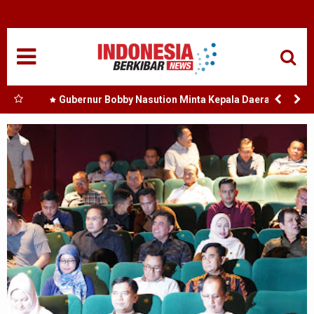
HOME
NASIONAL
SUMUT
a Bank
Gubernur Bobby Nasution Minta Kepala Daerah se-
i
Kepulauan Nias Percepat Usulan BKP 2027
MEDAN
amosir
TANJUNGBALAI
ACEH
EDUKASI
ADVETORIAL
REDAKSI