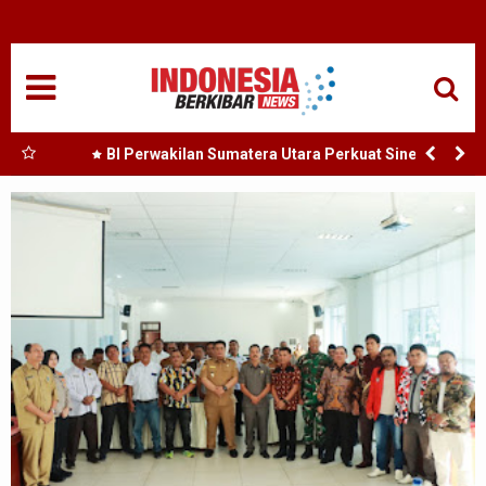
HOME
NASIONAL
SUMUT
 Utara
BI Perwakilan Sumatera Utara Perkuat Sinergi
dengan Media, Bahas Prospek Ekonomi dan Inflasi
MEDAN
Sumatera Utara
TANJUNGBALAI
ACEH
EDUKASI
ADVETORIAL
REDAKSI