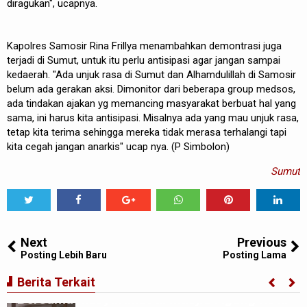
diragukan", ucapnya.
Kapolres Samosir Rina Frillya menambahkan demontrasi juga
terjadi di Sumut, untuk itu perlu antisipasi agar jangan sampai
kedaerah. "Ada unjuk rasa di Sumut dan Alhamdulillah di Samosir
belum ada gerakan aksi. Dimonitor dari beberapa group medsos,
ada tindakan ajakan yg memancing masyarakat berbuat hal yang
sama, ini harus kita antisipasi. Misalnya ada yang mau unjuk rasa,
tetap kita terima sehingga mereka tidak merasa terhalangi tapi
kita cegah jangan anarkis" ucap nya. (P Simbolon)
Sumut
Tweet
Share
Share
Share
Share
Share
0
Next
Previous
Posting Lebih Baru
Posting Lama
Kapolres Binjai ajak PJU Safari Salat Jumat
Berita Terkait
Bersama Masyarakat di Masjid Agung Kota