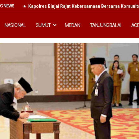
NG NEWS
Kapolres Binjai Rajut Kebersamaan Bersama Komunitas
NASIONAL
SUMUT
MEDAN
TANJUNGBALAI
AC