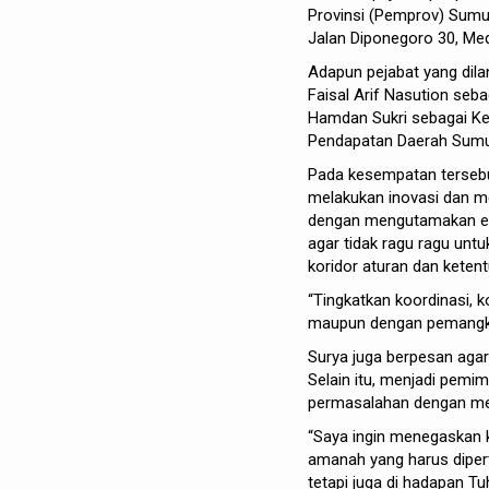
Provinsi (Pemprov) Sumut.
Jalan Diponegoro 30, Med
Adapun pejabat yang dila
Faisal Arif Nasution se
Hamdan Sukri sebagai K
Pendapatan Daerah Sumu
Pada kesempatan tersebut
melakukan inovasi dan m
dengan mengutamakan efekt
agar tidak ragu ragu unt
koridor aturan dan keten
“Tingkatkan koordinasi, k
maupun dengan pemangku 
Surya juga berpesan aga
Selain itu, menjadi pem
permasalahan dengan me
“Saya ingin menegaskan 
amanah yang harus diper
tetapi juga di hadapan T