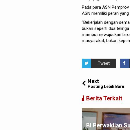
Pada para ASN Pemprov S
ASN memiliki peran yang 
“Bekerjalah dengan sema
bukan seperti dua teling
mampu mewujudkan birokra
masyarakat, bukan kepenti
Tweet
Next
Posting Lebih Baru
Berita Terkait
win Sugesti Nasution:
BI Perwakilan S