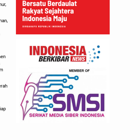
nur,
nan,
n
men
a
am
erah
iap