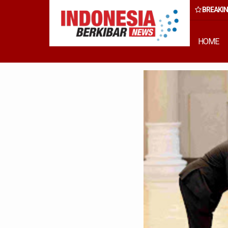
BREAKI
 Rumput Laut Nias Utara dari Hulu ke Hilir
HOME