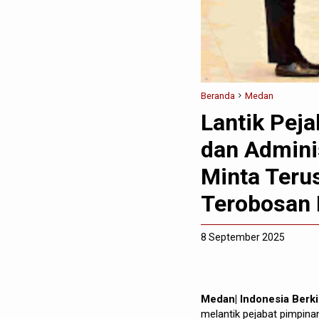
Beranda
Medan
Lantik Pej
dan Admini
Minta Teru
Terobosan 
8 September 2025
Medan| Indonesia Berk
melantik pejabat pimpina