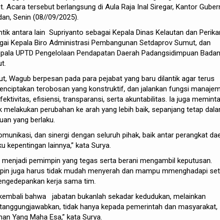
 Acara tersebut berlangsung di Aula Raja Inal Siregar, Kantor Guber
an, Senin (08//09/2025).
ntik antara lain Supriyanto sebagai Kepala Dinas Kelautan dan Perika
bagai Kepala Biro Administrasi Pembangunan Setdaprov Sumut, dan
epala UPTD Pengelolaan Pendapatan Daerah Padangsidimpuan Bada
t.
, Wagub berpesan pada para pejabat yang baru dilantik agar terus
enciptakan terobosan yang konstruktif, dan jalankan fungsi manaje
ivitas, efisiensi, transparansi, serta akuntabilitas. Ia juga memint
uk melakukan perubahan ke arah yang lebih baik, sepanjang tetap dal
tuan yang berlaku.
omunikasi, dan sinergi dengan seluruh pihak, baik antar perangkat da
kepentingan lainnya,” kata Surya.
r menjadi pemimpin yang tegas serta berani mengambil keputusan.
impin juga harus tidak mudah menyerah dan mampu mmenghadapi set
ngedepankan kerja sama tim.
kembali bahwa jabatan bukanlah sekadar kedudukan, melainkan
tanggungjawabkan, tidak hanya kepada pemerintah dan masyarakat,
uhan Yang Maha Esa,” kata Surya.