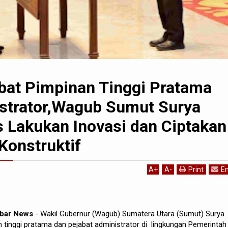
abat Pimpinan Tinggi Pratama
strator,Wagub Sumut Surya
s Lakukan Inovasi dan Ciptakan
Konstruktif
A
+
A
-
Print
Em
ibar News
- Wakil Gubernur (Wagub) Sumatera Utara (Sumut) Surya
n tinggi pratama dan pejabat administrator di lingkungan Pemerintah