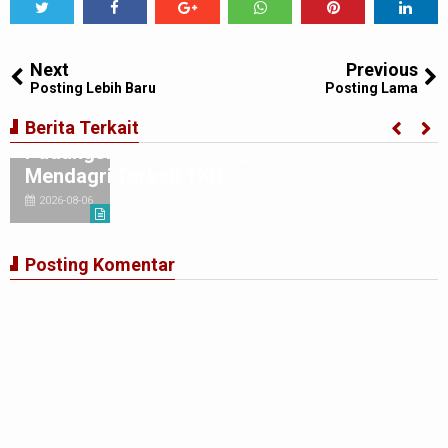
Tweet
Share
Share
Share
Share
Share
0
Next
Previous
Posting Lebih Baru
Posting Lama
Korwil TABAKSEL : Pemko
Berita Terkait
Padangsidimpuan Diduga Abaikan Arahan
Mendagri Terkait TKD
2026-08-06
Posting Komentar