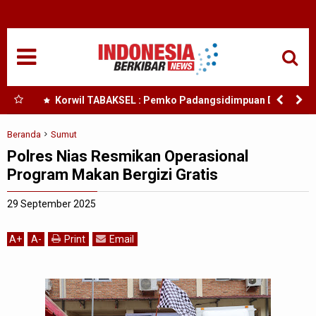
HOME
NASIONAL
SUMUT
bby
Korwil TABAKSEL : Pemko Padangsidimpuan Diduga
esia
Abaikan Arahan Mendagri Terkait TKD
MEDAN
Beranda
Sumut
Polres Nias Resmikan Operasional
TANJUNGBALAI
Program Makan Bergizi Gratis
ACEH
29 September 2025
EDUKASI
A
+
A
-
Print
Email
ADVETORIAL
REDAKSI