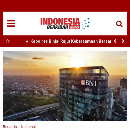
HOME
NASIONAL
SUMUT
 Nias
Kapolres Binjai Rajut Kebersamaan Bersama
rbaiki
Komunitas Ojek Online Kota Binjai
MEDAN
TANJUNGBALAI
ACEH
EDUKASI
ADVETORIAL
REDAKSI
Beranda
Nasional