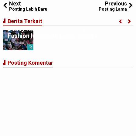
Next
Previous
Posting Lebih Baru
Posting Lama
Penutupan Indonesia Fashion Week 2026,
Berita Terkait
Bobby Nasution: Sumut Siap Jadi Pusat
Fashion Indonesia Lewat Wastra
2026-08-02
Posting Komentar