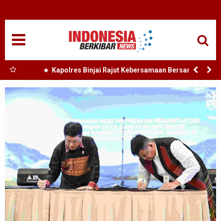
HOME
NASIONAL
SUMUT
 Nias
Kapolres Binjai Rajut Kebersamaan Bersama
Komunitas Ojek Online Kota Binjai
MEDAN
TANJUNGBALAI
ACEH
EDUKASI
ADVETORIAL
REDAKSI