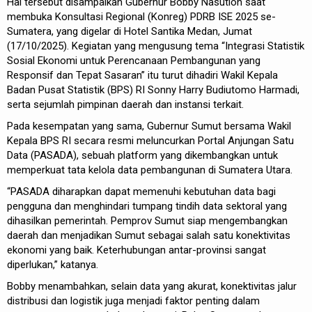
Hal tersebut disampaikan Gubernur Bobby Nasution saat
membuka Konsultasi Regional (Konreg) PDRB ISE 2025 se-
Sumatera, yang digelar di Hotel Santika Medan, Jumat
(17/10/2025). Kegiatan yang mengusung tema “Integrasi Statistik
Sosial Ekonomi untuk Perencanaan Pembangunan yang
Responsif dan Tepat Sasaran” itu turut dihadiri Wakil Kepala
Badan Pusat Statistik (BPS) RI Sonny Harry Budiutomo Harmadi,
serta sejumlah pimpinan daerah dan instansi terkait.
Pada kesempatan yang sama, Gubernur Sumut bersama Wakil
Kepala BPS RI secara resmi meluncurkan Portal Anjungan Satu
Data (PASADA), sebuah platform yang dikembangkan untuk
memperkuat tata kelola data pembangunan di Sumatera Utara.
“PASADA diharapkan dapat memenuhi kebutuhan data bagi
pengguna dan menghindari tumpang tindih data sektoral yang
dihasilkan pemerintah. Pemprov Sumut siap mengembangkan
daerah dan menjadikan Sumut sebagai salah satu konektivitas
ekonomi yang baik. Keterhubungan antar-provinsi sangat
diperlukan,” katanya.
Bobby menambahkan, selain data yang akurat, konektivitas jalur
distribusi dan logistik juga menjadi faktor penting dalam