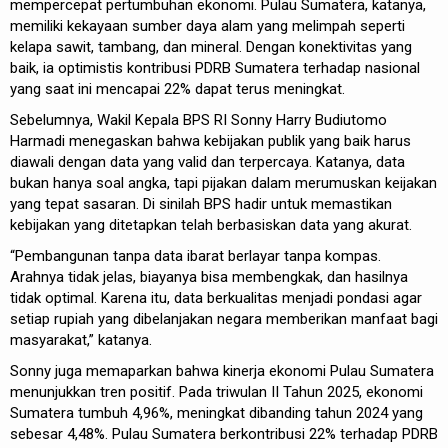
mempercepat pertumbuhan ekonomi. Pulau Sumatera, katanya,
memiliki kekayaan sumber daya alam yang melimpah seperti
kelapa sawit, tambang, dan mineral. Dengan konektivitas yang
baik, ia optimistis kontribusi PDRB Sumatera terhadap nasional
yang saat ini mencapai 22% dapat terus meningkat.
Sebelumnya, Wakil Kepala BPS RI Sonny Harry Budiutomo
Harmadi menegaskan bahwa kebijakan publik yang baik harus
diawali dengan data yang valid dan terpercaya. Katanya, data
bukan hanya soal angka, tapi pijakan dalam merumuskan keijakan
yang tepat sasaran. Di sinilah BPS hadir untuk memastikan
kebijakan yang ditetapkan telah berbasiskan data yang akurat.
“Pembangunan tanpa data ibarat berlayar tanpa kompas.
Arahnya tidak jelas, biayanya bisa membengkak, dan hasilnya
tidak optimal. Karena itu, data berkualitas menjadi pondasi agar
setiap rupiah yang dibelanjakan negara memberikan manfaat bagi
masyarakat,” katanya.
Sonny juga memaparkan bahwa kinerja ekonomi Pulau Sumatera
menunjukkan tren positif. Pada triwulan II Tahun 2025, ekonomi
Sumatera tumbuh 4,96%, meningkat dibanding tahun 2024 yang
sebesar 4,48%. Pulau Sumatera berkontribusi 22% terhadap PDRB