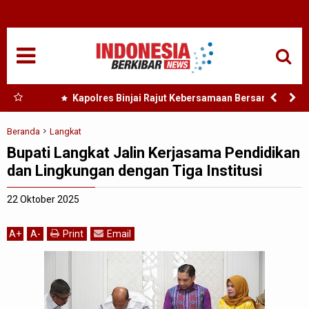
HOME
NASIONAL
SUMUT
 Nias
Kapolres Binjai Rajut Kebersamaan Bersama
Komunitas Ojek Online Kota Binjai
MEDAN
Beranda
Langkat
Bupati Langkat Jalin Kerjasama Pendidikan
TANJUNGBALAI
dan Lingkungan dengan Tiga Institusi
ACEH
22 Oktober 2025
EDUKASI
A
+
A
-
Print
Email
ADVETORIAL
REDAKSI