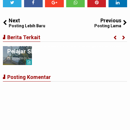
Tweet
Share
Share
Share
Share
Share
0
Next
Previous
Posting Lebih Baru
Posting Lama
Ciptakan Generasi Muda Tertib
Berita Terkait
Berkendara,Satlantas Polre Langkat Bekali
Pelajar SMP
2026-08-01
Posting Komentar