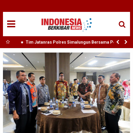
HOME
NASIONAL
SUMUT
rong
Tim Jatanras Polres Simalungun Bersama Polsek
dan
Gunung Malela Tangkap Tersangka Curas di Riau Usai
MEDAN
Buron Lintas Provinsi
TANJUNGBALAI
ACEH
EDUKASI
ADVETORIAL
REDAKSI