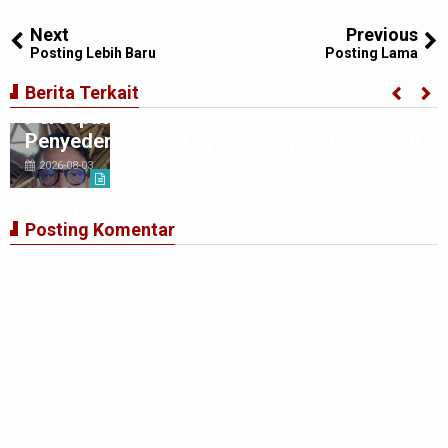
Tweet
Share
Share
Share
Share
Share
0
Next
Previous
Posting Lebih Baru
Posting Lama
Edwin Sugesti Nasution: Dorong
Berita Terkait
Percepatan Perda PBG Guna
Penyederhanaan Layanan Cepat dan Murah
2026-08-03
Posting Komentar