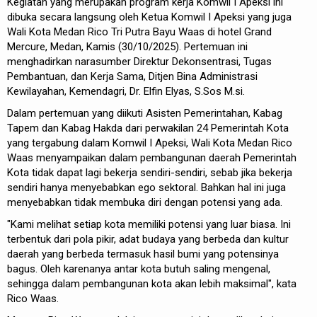
Kegiatan yang merupakan program kerja Komwil I Apeksi ini
dibuka secara langsung oleh Ketua Komwil I Apeksi yang juga
Wali Kota Medan Rico Tri Putra Bayu Waas di hotel Grand
Mercure, Medan, Kamis (30/10/2025). Pertemuan ini
menghadirkan narasumber Direktur Dekonsentrasi, Tugas
Pembantuan, dan Kerja Sama, Ditjen Bina Administrasi
Kewilayahan, Kemendagri, Dr. Elfin Elyas, S.Sos M.si.
Dalam pertemuan yang diikuti Asisten Pemerintahan, Kabag
Tapem dan Kabag Hakda dari perwakilan 24 Pemerintah Kota
yang tergabung dalam Komwil I Apeksi, Wali Kota Medan Rico
Waas menyampaikan dalam pembangunan daerah Pemerintah
Kota tidak dapat lagi bekerja sendiri-sendiri, sebab jika bekerja
sendiri hanya menyebabkan ego sektoral. Bahkan hal ini juga
menyebabkan tidak membuka diri dengan potensi yang ada.
"Kami melihat setiap kota memiliki potensi yang luar biasa. Ini
terbentuk dari pola pikir, adat budaya yang berbeda dan kultur
daerah yang berbeda termasuk hasil bumi yang potensinya
bagus. Oleh karenanya antar kota butuh saling mengenal,
sehingga dalam pembangunan kota akan lebih maksimal", kata
Rico Waas.