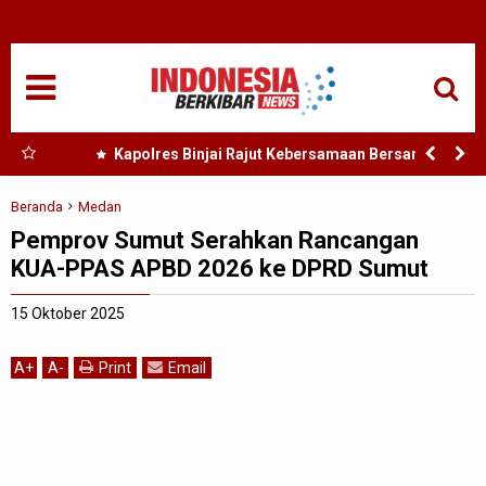
HOME
NASIONAL
SUMUT
 Nias
Kapolres Binjai Rajut Kebersamaan Bersama
Komunitas Ojek Online Kota Binjai
MEDAN
Beranda
Medan
Pemprov Sumut Serahkan Rancangan
TANJUNGBALAI
KUA-PPAS APBD 2026 ke DPRD Sumut
ACEH
15 Oktober 2025
EDUKASI
A
+
A
-
Print
Email
ADVETORIAL
REDAKSI