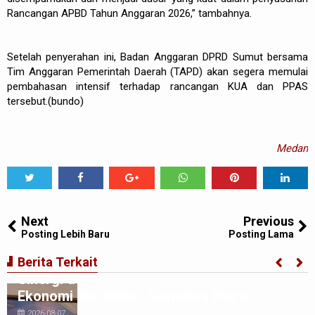
Rancangan APBD Tahun Anggaran 2026,” tambahnya.
Setelah penyerahan ini, Badan Anggaran DPRD Sumut bersama
Tim Anggaran Pemerintah Daerah (TAPD) akan segera memulai
pembahasan intensif terhadap rancangan KUA dan PPAS
tersebut.(bundo)
Medan
Tweet
Share
Share
Share
Share
Share
0
Next
Previous
Posting Lebih Baru
Posting Lama
BI Perwakilan Sumatera Utara Perkuat
Berita Terkait
Sinergi dengan Media, Bahas Prospek
Ekonomi dan Inflasi Sumatera Utara
2026-08-07