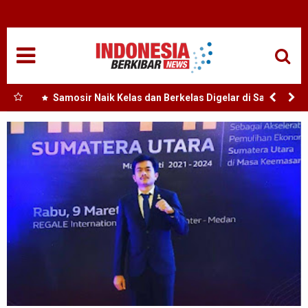
HOME
NASIONAL
SUMUT
 Buka
Samosir Naik Kelas dan Berkelas Digelar di Samosir,
si
Festival Tao Toba Joujou 2026 Resmi Dibuka Bupati
MEDAN
Samosir Vandiko Gultom Rajut Budaya dan Perkuat
Ekonomi Masyarakat
TANJUNGBALAI
ACEH
EDUKASI
ADVETORIAL
REDAKSI