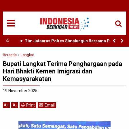
HOME
NASIONAL
SUMUT
rong
Tim Jatanras Polres Simalungun Bersama Polsek
dan
Gunung Malela Tangkap Tersangka Curas di Riau Usai
MEDAN
Buron Lintas Provinsi
Beranda
Langkat
Bupati Langkat Terima Penghargaan pada
TANJUNGBALAI
Hari Bhakti Kemen Imigrasi dan
Kemasyarakatan
ACEH
19 November 2025
EDUKASI
A
+
A
-
Print
Email
ADVETORIAL
REDAKSI