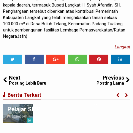
kepala daerah, termasuk Bupati Langkat H. Syah Afandin, SH.
Penghargaan tersebut diberikan atas kontribusi Pemerintah
Kabupaten Langkat yang telah menghibahkan tanah seluas
100.000 m² di Desa Buluh Telang, Kecamatan Padang Tualang,
untuk pembangunan fasilitas Lembaga Pemasyarakatan/Rutan
Negara.(sfn)
Langkat
Tweet
Share
Share
Share
Share
Share
0
Next
Previous
Posting Lebih Baru
Posting Lama
Ciptakan Generasi Muda Tertib
Berita Terkait
Berkendara,Satlantas Polre Langkat Bekali
Pelajar SMP
2026-08-01