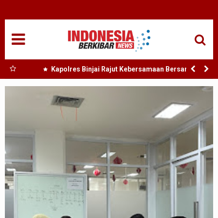
HOME
NASIONAL
SUMUT
 Nias
Kapolres Binjai Rajut Kebersamaan Bersama
Komunitas Ojek Online Kota Binjai
MEDAN
TANJUNGBALAI
ACEH
EDUKASI
ADVETORIAL
REDAKSI