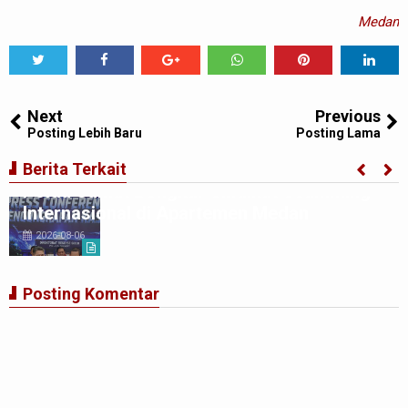
Medan
Tweet
Share
Share
Share
Share
Share
0
Next
Previous
Posting Lebih Baru
Posting Lama
Berita Terkait
Polda Sumut Bongkar Sindikat Scamming
Internasional di Apartemen Medan
2026-08-06
Posting Komentar