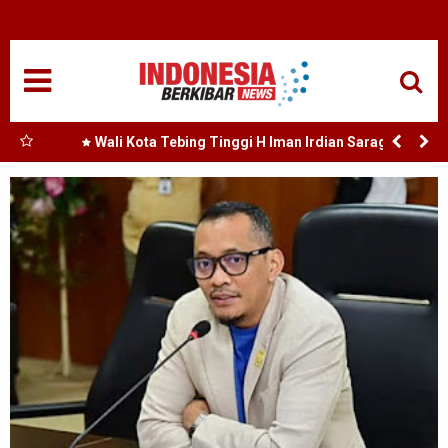
HOME
NASIONAL
SUMUT
Perda
Wali Kota Tebing Tinggi H Iman Irdian Saragih :
Murah
Dorong Optimalisasi SP3 Catin
MEDAN
TANJUNGBALAI
ACEH
EDUKASI
ADVETORIAL
REDAKSI