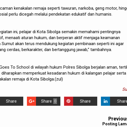
aman kenakalan remaja seperti tawuran, narkoba, geng motor, hing
ial perlu dicegah melalui pendekatan edukatif dan humanis.
egiatan ini, pelajar di Kota Sibolga semakin memahami pentingnya
tif, menaati aturan hukum, dan berperan aktif menjaga keamanan
a Sumut akan terus mendukung kegiatan pembinaan seperti ini agar
ang cerdas, berkarakter, dan bertanggung jawab,” tambahnya.
Goes To School di wilayah hukum Polres Sibolga berjalan aman, terti
i diharapkan memperkuat kesadaran hukum di kalangan pelajar serta
kalan remaja di Kota Sibolga.(zul)
S
Share
Share
Share
Shar
0
Previou
Posting Lam