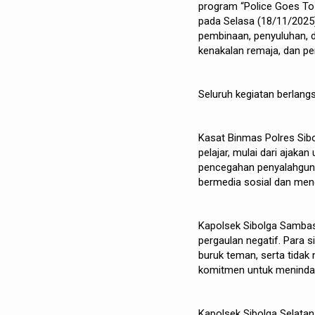
program “Police Goes To 
pada Selasa (18/11/2025
pembinaan, penyuluhan, d
kenakalan remaja, dan pe
Seluruh kegiatan berlang
Kasat Binmas Polres Si
pelajar, mulai dari ajaka
pencegahan penyalahgunaan
bermedia sosial dan men
Kapolsek Sibolga Sambas
pergaulan negatif. Para s
buruk teman, serta tidak
komitmen untuk menindak t
Kapolsek Sibolga Selata