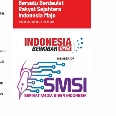
sa,
pada
jak
ri
an