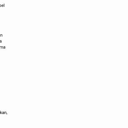
pel
an
a
ama
kan,