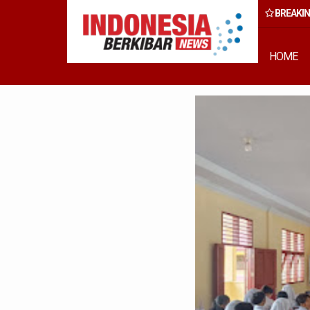
BREAKI
 Rumput Laut Nias Utara dari Hulu ke Hilir
HOME