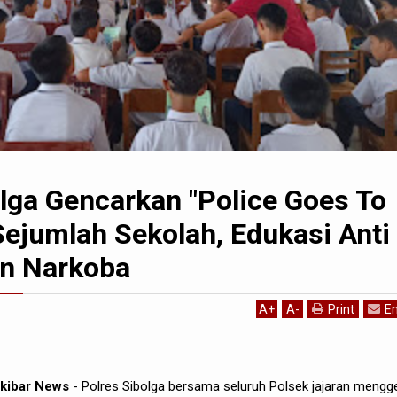
lga Gencarkan "Police Goes To
Sejumlah Sekolah, Edukasi Anti
n Narkoba
A
+
A
-
Print
Em
erkibar News
- Polres Sibolga bersama seluruh Polsek jajaran mengge