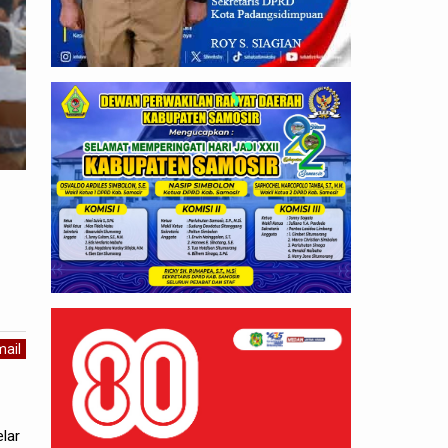
ail
lar