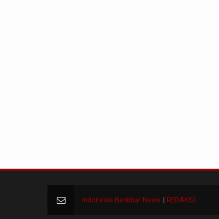
Indonesia Berkibar News
|
REDAKSI