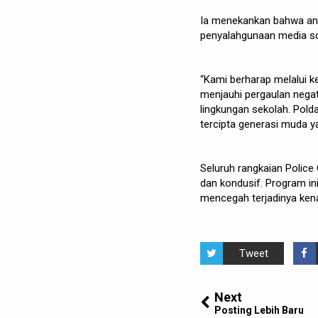
Ia menekankan bahwa anc
penyalahgunaan media sos
“Kami berharap melalui k
menjauhi pergaulan nega
lingkungan sekolah. Pold
tercipta generasi muda y
Seluruh rangkaian Police 
dan kondusif. Program in
mencegah terjadinya kena
Tweet
Next
Posting Lebih Baru