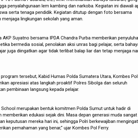
ingga penyalahgunaan lem kambing dan narkoba. Kegiatan ini diawali a
siswa serta tenaga pendidik. Kegiatan ditutup dengan foto bersama
 menjaga lingkungan sekolah yang aman.
ga AKP Suyatno bersama IPDA Chandra Purba memberikan penyuluh
etika bermedia sosial, penolakan aksi unras bagi pelajar, serta bahay
ajar juga diingatkan agar tidak terlibat balap liar dan tetap menjaga n
program tersebut, Kabid Humas Polda Sumatera Utara, Kombes Pol
ikan apresiasi atas langkah proaktif Polres Sibolga dan seluruh
kan pembinaan langsung kepada pelajar.
 School merupakan bentuk komitmen Polda Sumut untuk hadir di
an memberikan edukasi sejak dini. Masa depan generasi muda sangat
dan keputusan mereka hari ini, sehingga Polri berkewajiban mengingat
ikan pemahaman yang benar,” ujar Kombes Pol Ferry.