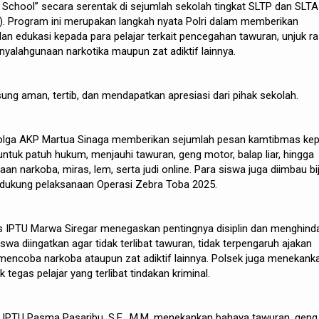
School” secara serentak di sejumlah sekolah tingkat SLTP dan SLTA
). Program ini merupakan langkah nyata Polri dalam memberikan
an edukasi kepada para pelajar terkait pencegahan tawuran, unjuk ra
nyalahgunaan narkotika maupun zat adiktif lainnya.
sung aman, tertib, dan mendapatkan apresiasi dari pihak sekolah.
bolga AKP Martua Sinaga memberikan sejumlah pesan kamtibmas ke
n untuk patuh hukum, menjauhi tawuran, geng motor, balap liar, hingga
 narkoba, miras, lem, serta judi online. Para siswa juga diimbau bi
dukung pelaksanaan Operasi Zebra Toba 2025.
 IPTU Marwa Siregar menegaskan pentingnya disiplin dan menghinda
iswa diingatkan agar tidak terlibat tawuran, tidak terpengaruh ajakan
 mencoba narkoba ataupun zat adiktif lainnya. Polsek juga menekank
egas pelajar yang terlibat tindakan kriminal.
n IPTU Pasma Pasaribu, S.E., M.M. menekankan bahaya tawuran, geng