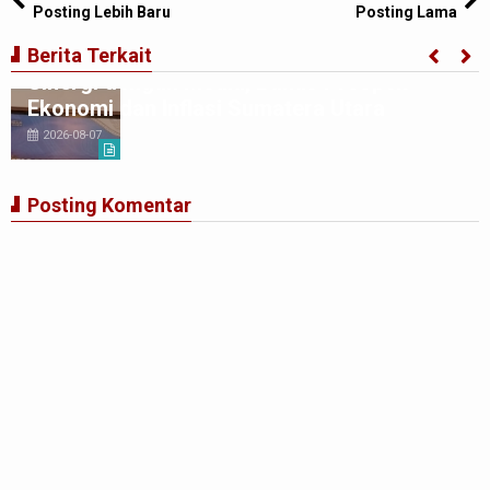
Posting Lebih Baru
Posting Lama
BI Perwakilan Sumatera Utara Perkuat
Berita Terkait
Sinergi dengan Media, Bahas Prospek
Ekonomi dan Inflasi Sumatera Utara
2026-08-07
Posting Komentar