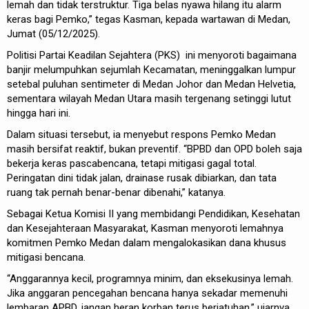
lemah dan tidak terstruktur. Tiga belas nyawa hilang itu alarm
keras bagi Pemko,” tegas Kasman, kepada wartawan di Medan,
Jumat (05/12/2025).
Politisi Partai Keadilan Sejahtera (PKS) ini menyoroti bagaimana
banjir melumpuhkan sejumlah Kecamatan, meninggalkan lumpur
setebal puluhan sentimeter di Medan Johor dan Medan Helvetia,
sementara wilayah Medan Utara masih tergenang setinggi lutut
hingga hari ini.
Dalam situasi tersebut, ia menyebut respons Pemko Medan
masih bersifat reaktif, bukan preventif. “BPBD dan OPD boleh saja
bekerja keras pascabencana, tetapi mitigasi gagal total.
Peringatan dini tidak jalan, drainase rusak dibiarkan, dan tata
ruang tak pernah benar-benar dibenahi,” katanya.
Sebagai Ketua Komisi II yang membidangi Pendidikan, Kesehatan
dan Kesejahteraan Masyarakat, Kasman menyoroti lemahnya
komitmen Pemko Medan dalam mengalokasikan dana khusus
mitigasi bencana.
“Anggarannya kecil, programnya minim, dan eksekusinya lemah.
Jika anggaran pencegahan bencana hanya sekadar memenuhi
lembaran APBD, jangan heran korban terus berjatuhan,” ujarnya.