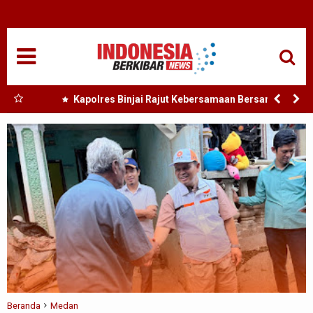
HOME
NASIONAL
SUMUT
 Nias
Kapolres Binjai Rajut Kebersamaan Bersama
Komunitas Ojek Online Kota Binjai
MEDAN
TANJUNGBALAI
ACEH
EDUKASI
ADVETORIAL
REDAKSI
Beranda
Medan