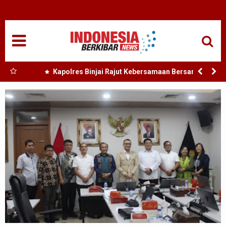
HOME
NASIONAL
SUMUT
 Nias
Kapolres Binjai Rajut Kebersamaan Bersama
Komunitas Ojek Online Kota Binjai
MEDAN
TANJUNGBALAI
ACEH
EDUKASI
ADVETORIAL
REDAKSI