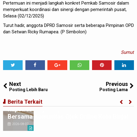
Pertemuan ini menjadi langkah konkret Pemkab Samosir dalam
memperkuat koordinasi dan sinergi dengan pemerintah pusat,
Selasa (02/12/2025)
Turut hadir, anggota DPRD Samosir serta beberapa Pimpinan OPD
dan Setwan Ricky Rumapea. (P Simbolon)
Sumut
Tweet
Share
Share
Share
Share
Share
0
Next
Previous
Posting Lebih Baru
Posting Lama
Berita Terkait
Kapolres Binjai Rajut Kebersamaan
Bersama Komunitas Ojek Online Kota Binjai
2026-08-07