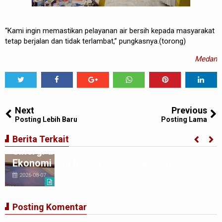
“Kami ingin memastikan pelayanan air bersih kepada masyarakat
tetap berjalan dan tidak terlambat,” pungkasnya.(torong)
Medan
Tweet
Share
Share
Share
Share
Share
0
Next
Previous
Posting Lebih Baru
Posting Lama
BI Perwakilan Sumatera Utara Perkuat
Berita Terkait
Sinergi dengan Media, Bahas Prospek
Ekonomi dan Inflasi Sumatera Utara
2026-08-07
Posting Komentar