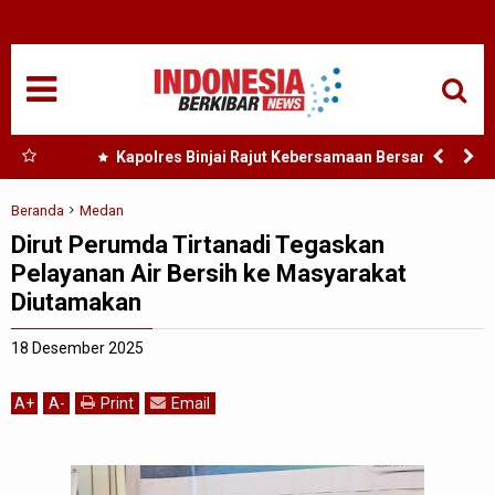
HOME
NASIONAL
SUMUT
 Nias
Kapolres Binjai Rajut Kebersamaan Bersama
Komunitas Ojek Online Kota Binjai
MEDAN
Beranda
Medan
Dirut Perumda Tirtanadi Tegaskan
TANJUNGBALAI
Pelayanan Air Bersih ke Masyarakat
Diutamakan
ACEH
18 Desember 2025
EDUKASI
A
+
A
-
Print
Email
ADVETORIAL
REDAKSI