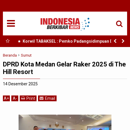
HOME
NASIONAL
SUMUT
bby
Korwil TABAKSEL : Pemko Padangsidimpuan Diduga
esia
Abaikan Arahan Mendagri Terkait TKD
MEDAN
Beranda
Sumut
DPRD Kota Medan Gelar Raker 2025 di The
TANJUNGBALAI
Hill Resort
ACEH
14 Desember 2025
EDUKASI
A
+
A
-
Print
Email
ADVETORIAL
REDAKSI