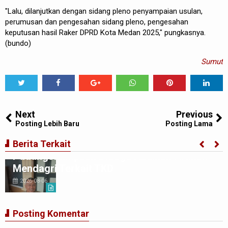
"Lalu, dilanjutkan dengan sidang pleno penyampaian usulan,
perumusan dan pengesahan sidang pleno, pengesahan
keputusan hasil Raker DPRD Kota Medan 2025," pungkasnya.
(bundo)
Sumut
Tweet
Share
Share
Share
Share
Share
0
Next
Previous
Posting Lebih Baru
Posting Lama
Korwil TABAKSEL : Pemko
Berita Terkait
Padangsidimpuan Diduga Abaikan Arahan
Mendagri Terkait TKD
2026-08-06
Posting Komentar