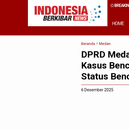
BREAKI
 Rumput Laut Nias Utara dari Hulu ke Hilir
HOME
Beranda
Medan
DPRD Medan
Kasus Benc
Status Ben
6 Desember 2025