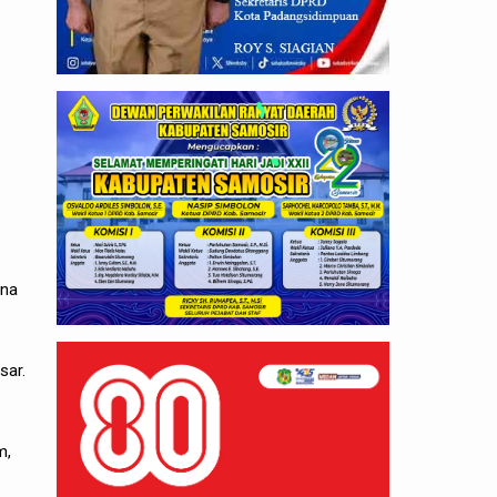
ana
sar.
m,