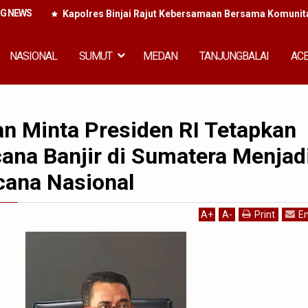
NG NEWS
Kapolres Binjai Rajut Kebersamaan Bersama Komunitas
NASIONAL
SUMUT
MEDAN
TANJUNGBALAI
AC
 Minta Presiden RI Tetapkan
ana Banjir di Sumatera Menjad
cana Nasional
A
+
A
-
Print
Em