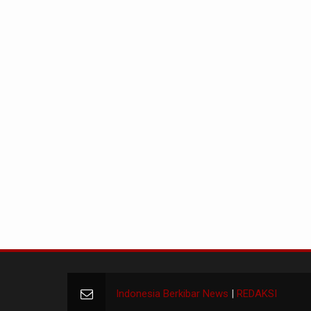
Indonesia Berkibar News
|
REDAKSI