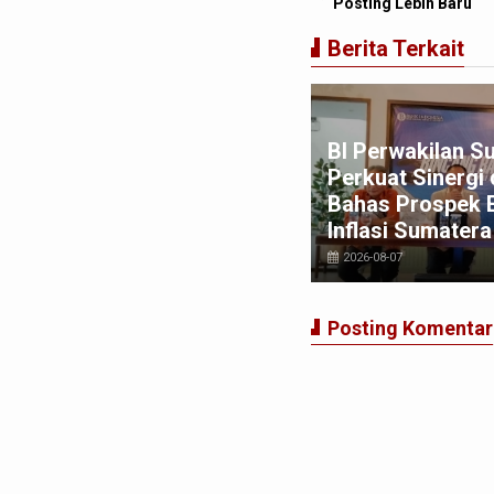
Posting Lebih Baru
Berita Terkait
win Sugesti Nasution:
BI Perwakilan S
rong Percepatan Perda PBG
Perkuat Sinergi
na Penyederhanaan Layanan
Bahas Prospek 
pat dan Murah
Inflasi Sumatera
026-08-03
2026-08-07
Posting Komentar