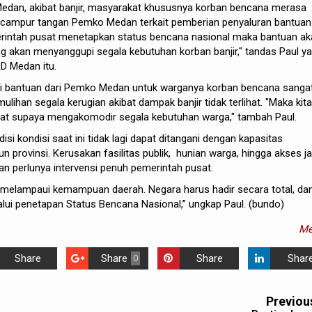
 Medan, akibat banjir, masyarakat khususnya korban bencana merasa
campur tangan Pemko Medan terkait pemberian penyaluran bantuan
merintah pusat menetapkan status bencana nasional maka bantuan a
ang akan menyanggupi segala kebutuhan korban banjir," tandas Paul y
D Medan itu.
ini bantuan dari Pemko Medan untuk warganya korban bencana sanga
lihan segala kerugian akibat dampak banjir tidak terlihat. "Maka kita
at supaya mengakomodir segala kebutuhan warga," tambah Paul.
isi kondisi saat ini tidak lagi dapat ditangani dengan kapasitas
 provinsi. Kerusakan fasilitas publik, hunian warga, hingga akses ja
n perlunya intervensi penuh pemerintah pusat.
 melampaui kemampuan daerah. Negara harus hadir secara total, dan
alui penetapan Status Bencana Nasional,” ungkap Paul. (bundo)
Me
Share
Share
Share
Shar
0
Previou