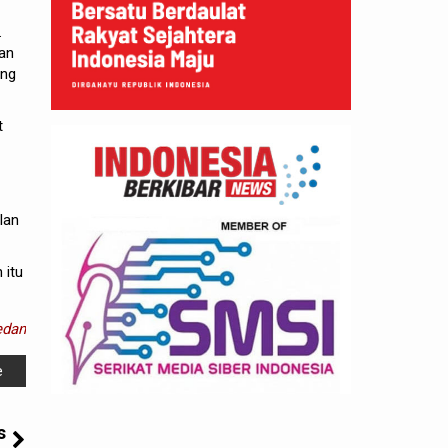
.
kan
ang
t
lan
 itu
dan
e
s