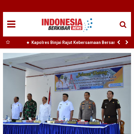
HOME
NASIONAL
SUMUT
 Nias
Kapolres Binjai Rajut Kebersamaan Bersama
Komunitas Ojek Online Kota Binjai
MEDAN
TANJUNGBALAI
ACEH
EDUKASI
ADVETORIAL
REDAKSI