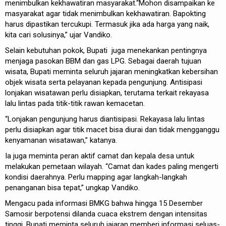
menimbulkan kekhawatiran masyarakat.“Mohon disampaikan ke
masyarakat agar tidak menimbulkan kekhawatiran. Bapokting
harus dipastikan tercukupi. Termasuk jika ada harga yang naik,
kita cari solusinya,” ujar Vandiko.
Selain kebutuhan pokok, Bupati juga menekankan pentingnya
menjaga pasokan BBM dan gas LPG. Sebagai daerah tujuan
wisata, Bupati meminta seluruh jajaran meningkatkan kebersihan
objek wisata serta pelayanan kepada pengunjung. Antisipasi
lonjakan wisatawan perlu disiapkan, terutama terkait rekayasa
lalu lintas pada titik-titik rawan kemacetan.
“Lonjakan pengunjung harus diantisipasi. Rekayasa lalu lintas
perlu disiapkan agar titik macet bisa diurai dan tidak mengganggu
kenyamanan wisatawan,” katanya.
Ia juga meminta peran aktif camat dan kepala desa untuk
melakukan pemetaan wilayah. “Camat dan kades paling mengerti
kondisi daerahnya. Perlu mapping agar langkah-langkah
penanganan bisa tepat,” ungkap Vandiko.
Mengacu pada informasi BMKG bahwa hingga 15 Desember
Samosir berpotensi dilanda cuaca ekstrem dengan intensitas
tinggi, Bupati meminta seluruh jajaran memberi informasi seluas-