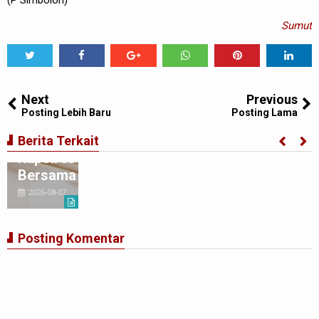
Sumut
Tweet
Share
Share
Share
Share
Share
0
Next
Previous
Posting Lebih Baru
Posting Lama
Berita Terkait
Kapolres Binjai Rajut Kebersamaan
Bersama Komunitas Ojek Online Kota Binjai
2026-08-07
Posting Komentar