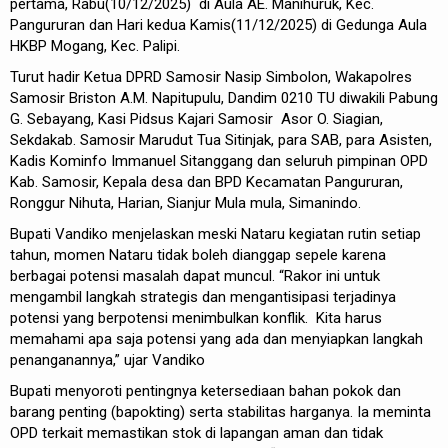
pertama, Rabu(10/12/2025) di Aula AE. Manihuruk, Kec.
Pangururan dan Hari kedua Kamis(11/12/2025) di Gedunga Aula
HKBP Mogang, Kec. Palipi.
Turut hadir Ketua DPRD Samosir Nasip Simbolon, Wakapolres
Samosir Briston A.M. Napitupulu, Dandim 0210 TU diwakili Pabung
G. Sebayang, Kasi Pidsus Kajari Samosir Asor O. Siagian,
Sekdakab. Samosir Marudut Tua Sitinjak, para SAB, para Asisten,
Kadis Kominfo Immanuel Sitanggang dan seluruh pimpinan OPD
Kab. Samosir, Kepala desa dan BPD Kecamatan Pangururan,
Ronggur Nihuta, Harian, Sianjur Mula mula, Simanindo.
Bupati Vandiko menjelaskan meski Nataru kegiatan rutin setiap
tahun, momen Nataru tidak boleh dianggap sepele karena
berbagai potensi masalah dapat muncul. “Rakor ini untuk
mengambil langkah strategis dan mengantisipasi terjadinya
potensi yang berpotensi menimbulkan konflik. Kita harus
memahami apa saja potensi yang ada dan menyiapkan langkah
penanganannya,” ujar Vandiko
Bupati menyoroti pentingnya ketersediaan bahan pokok dan
barang penting (bapokting) serta stabilitas harganya. Ia meminta
OPD terkait memastikan stok di lapangan aman dan tidak