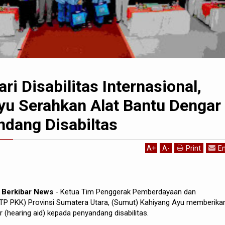
ri Disabilitas Internasional,
yu Serahkan Alat Bantu Dengar
ndang Disabiltas
A
+
A
-
Print
Em
a Berkibar News
- Ketua Tim Penggerak Pemberdayaan dan
(TP PKK) Provinsi Sumatera Utara, (Sumut) Kahiyang Ayu memberika
 (hearing aid) kepada penyandang disabilitas.