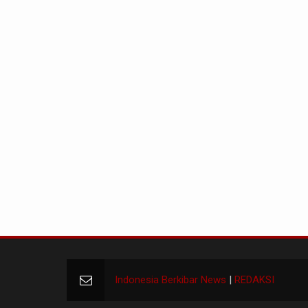
Indonesia Berkibar News
|
REDAKSI