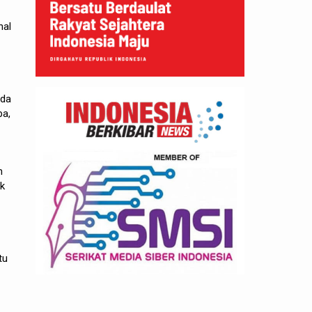
nal
ada
ba,
n
uk
tu