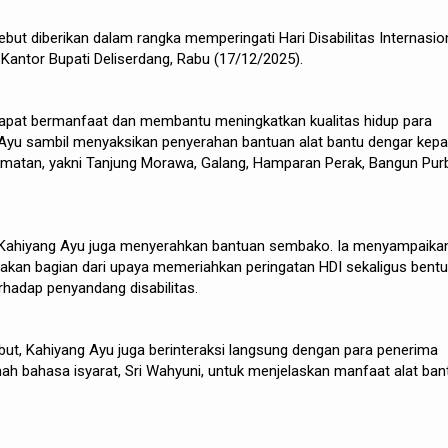
but diberikan dalam rangka memperingati Hari Disabilitas Internasio
a Kantor Bupati Deliserdang, Rabu (17/12/2025).
 dapat bermanfaat dan membantu meningkatkan kualitas hidup para
g Ayu sambil menyaksikan penyerahan bantuan alat bantu dengar kep
amatan, yakni Tanjung Morawa, Galang, Hamparan Perak, Bangun Pur
r, Kahiyang Ayu juga menyerahkan bantuan sembako. Ia menyampaika
akan bagian dari upaya memeriahkan peringatan HDI sekaligus bent
hadap penyandang disabilitas.
ut, Kahiyang Ayu juga berinteraksi langsung dengan para penerima
ah bahasa isyarat, Sri Wahyuni, untuk menjelaskan manfaat alat ban