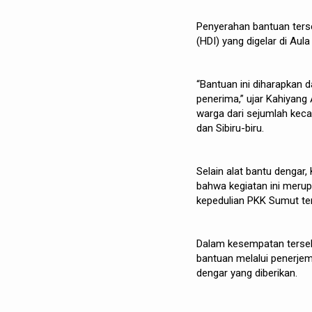
Penyerahan bantuan terse
(HDI) yang digelar di Aul
“Bantuan ini diharapkan
penerima,” ujar Kahiyan
warga dari sejumlah kec
dan Sibiru-biru.
Selain alat bantu denga
bahwa kegiatan ini merup
kepedulian PKK Sumut ter
Dalam kesempatan terseb
bantuan melalui penerjem
dengar yang diberikan.