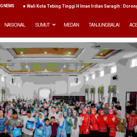
NG NEWS
kan
Wali Kota Tebing Tinggi H Iman Irdian Saragih : Doron
NASIONAL
SUMUT
MEDAN
TANJUNGBALAI
AC