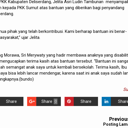
 PKK Kabupaten Deliserdang, Jelita Asri Ludin Tambunan menyampai
ih kepada PKK Sumut atas bantuan yang diberikan bagi penyandang
serdang.
ua pihak yang telah berkontribusi. Kami berharap bantuan ini benar-
yarakat,” ujar Jelita.
 Morawa, Sri Merywaty yang hadir membawa anaknya yang disabili
mengucapkan terima kasih atas bantuan tersebut. “Bantuan ini sang
 semangat anak saya untuk kembali bersekolah. Terima kasih, Ibu
ya bisa lebih lancar mendengar, karena saat ini anak saya sudah la
ungkapnya.(bundo)
S
Share
Share
Share
Shar
0
Previou
Posting Lam