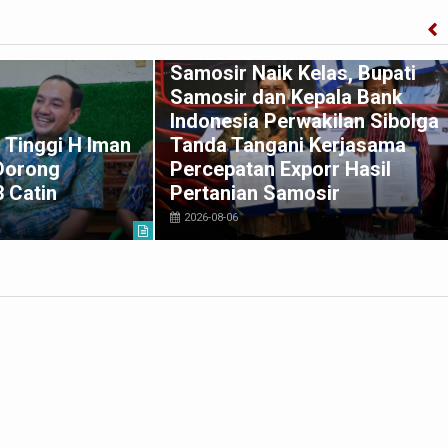
Samosir Naik Kelas, Bupati
Samosir dan Kepala Bank
Indonesia Perwakilan Sibolga
 Tinggi H Iman
Tanda Tangani Kerjasama
 Dorong
Percepatan Exporr Hasil
3 Catin
Pertanian Samosir
2026-08-06