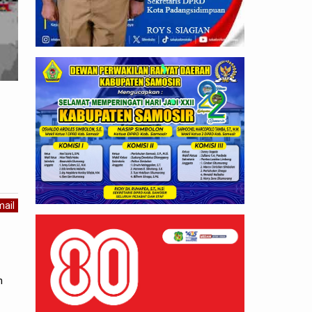
ail
n