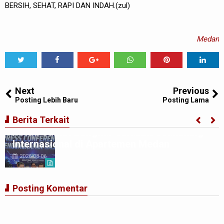
BERSIH, SEHAT, RAPI DAN INDAH.(zul)
Medan
Tweet
Share
Share
Share
Share
Share
0
Next
Previous
Posting Lebih Baru
Posting Lama
Berita Terkait
Polda Sumut Bongkar Sindikat Scamming
Internasional di Apartemen Medan
2026-08-06
Posting Komentar