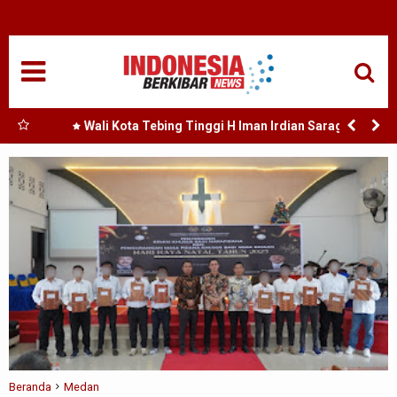
HOME
NASIONAL
SUMUT
Perda
Wali Kota Tebing Tinggi H Iman Irdian Saragih :
Murah
Dorong Optimalisasi SP3 Catin
MEDAN
TANJUNGBALAI
ACEH
EDUKASI
ADVETORIAL
REDAKSI
Beranda
Medan