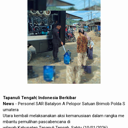
Tapanuli
Tengah| Indonesia Berkibar
News
-
Personel
SAR
Batalyon
A
Pelopor
Satuan
Brimob
Polda
S
umatera
Utara
kembali
melaksanakan
aksi
kemanusiaan
dalam
rangka
me
mbantu
pemulihan
pascabencana
di
wilayah
Kabupaten
Tapanuli
Tengah,
Sabtu
(10/01/2026).