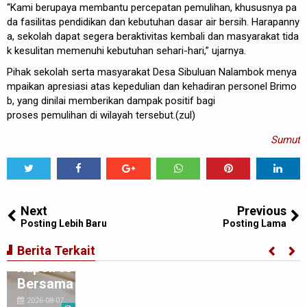
“Kami
berupaya
membantu
percepatan
pemulihan
,
khususnya
pa
da
fasilitas
pendidikan
dan
kebutuhan
dasar
air
bersih
.
Harapanny
a
,
sekolah
dapat
segera
beraktivitas
kembali
dan
masyarakat
tida
k
kesulitan
memenuhi
kebutuhan
sehari-hari
,”
ujarnya
.
Pihak
sekolah
serta
masyarakat
Desa
Sibuluan
Nalambok
menya
mpaikan
apresiasi
atas
kepedulian
dan
kehadiran
personel
Brimo
b
, yang
dinilai
memberikan
dampak
positif
bagi
proses
pemulihan
di wilayah
tersebut
.
(zul
)
Sumut
Tweet
Share
Share
Share
Share
Share
0
Next
Previous
Posting Lebih Baru
Posting Lama
Berita Terkait
Kapolres Binjai Rajut Kebersamaan
Bersama Komunitas Ojek Online Kota Binjai
2026-08-07