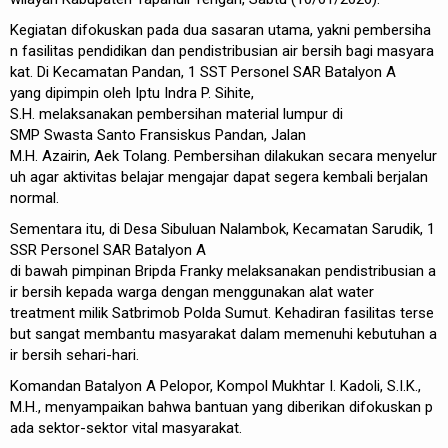
Kegiatan
difokuskan
pada
dua
sasaran
utama
,
yakni
pembersiha
n
fasilitas
pendidikan
dan
pendistribusian
air
bersih
bagi
masyara
kat
. Di
Kecamatan
Pandan
, 1 SST
Personel
SAR
Batalyon
A
yang
dipimpin
oleh
Iptu
Indra P.
Sihite
,
S.H.
melaksanakan
pembersihan
material
lumpur
di
SMP
Swasta
Santo
Fransiskus
Pandan
, Jalan
M.H.
Azairin
,
Aek
Tolang
.
Pembersihan
dilakukan
secara
menyelur
uh
agar
aktivitas
belajar
mengajar
dapat
segera
kembali
berjalan
normal.
Sementara
itu, di
Desa
Sibuluan
Nalambok
,
Kecamatan
Sarudik
, 1
SSR
Personel
SAR
Batalyon
A
di
bawah
pimpinan
Bripda
Franky
melaksanakan
pendistribusian
a
ir
bersih
kepada
warga
dengan
menggunakan
alat
water
treatment
milik
Satbrimob
Polda
Sumut.
Kehadiran
fasilitas
terse
but
sangat
membantu
masyarakat
dalam
memenuhi
kebutuhan
a
ir
bersih
sehari-hari
.
Komandan
Batalyon
A
Pelopor
,
Kompol
Mukhtar I.
Kadoli
, S.I.K.,
M.H.,
menyampaikan
bahwa
bantuan
yang
diberikan
difokuskan
p
ada
sektor-sektor
vital
masyarakat
.