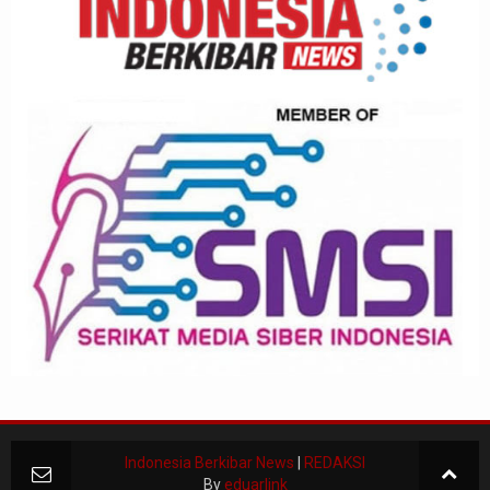
Indonesia Berkibar News
|
REDAKSI
By
eduarlink