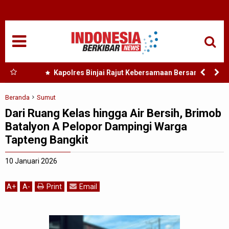
HOME
NASIONAL
SUMUT
 Nias
Kapolres Binjai Rajut Kebersamaan Bersama
Komunitas Ojek Online Kota Binjai
MEDAN
Beranda
Sumut
Dari Ruang Kelas hingga Air Bersih, Brimob
TANJUNGBALAI
Batalyon A Pelopor Dampingi Warga
Tapteng Bangkit
ACEH
10 Januari 2026
EDUKASI
A
+
A
-
Print
Email
ADVETORIAL
REDAKSI